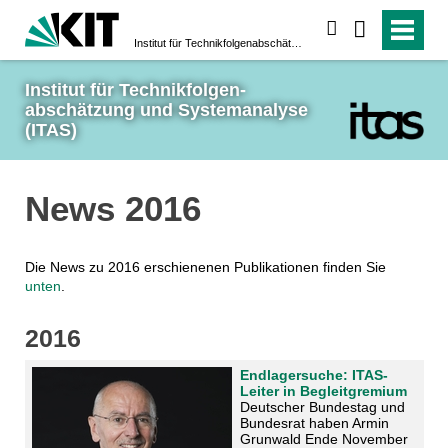
suchen
Institut für Technikfolgen­abschätzung und System­analyse (ITAS)
Institut für Technikfolgen­
abschätzung und System­analyse 
(ITAS)
News 2016
Die News zu 2016 erschienenen Publikationen finden Sie
unten
.
2016
Endlagersuche: ITAS-
Leiter in Begleitgremium
Deutscher Bundestag und
Bundesrat haben Armin
Grunwald Ende November