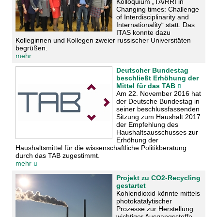
Kolloquium „TA/RRI in
Changing times: Challenge
of Interdisciplinarity and
Internationality“ statt. Das
ITAS konnte dazu
Kolleginnen und Kollegen zweier russischer Universitäten
begrüßen.
mehr
Deutscher Bundestag
beschließt Erhöhung der
Mittel für das TAB
Am 22. November 2016 hat
der Deutsche Bundestag in
seiner beschlussfassenden
Sitzung zum Haushalt 2017
der Empfehlung des
Haushaltsausschusses zur
Erhöhung der
Haushaltsmittel für die wissenschaftliche Politikberatung
durch das TAB zugestimmt.
mehr
Projekt zu CO2-Recycling
gestartet
Kohlendioxid könnte mittels
photokatalytischer
Prozesse zur Herstellung
wichtiger Ausgangsstoffe