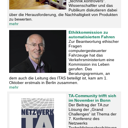
„technik.kontrovers“.
Wissenschaftler und das
Publikum diskutieren dabei
über die Herausforderung, die Nachhaltigkeit von Produkten
zu bewerten.
mehr
Ethikkommission zu
automatisiertem Fahren
Zur Beantwortung ethischer
Fragen
computergesteuerter
Fahrzeuge hat das
Verkehrsministerium eine
Kommission ins Leben
gerufen. Das
Beratungsgremium, an
dem auch die Leitung des ITAS beteiligt ist, kam am 1.
Oktober erstmals in Berlin zusammen.
mehr
TA-Community trifft sich
im November in Bonn
Der Beitrag der TA zur
Lösung der „Grand
Challenges“ ist Thema der
7. Konferenz des
Netzwerks
Technikfolgenabschätzung