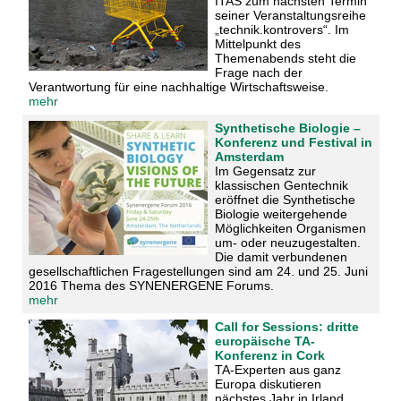
ITAS zum nächsten Termin
seiner Veranstaltungsreihe
„technik.kontrovers“. Im
Mittelpunkt des
Themenabends steht die
Frage nach der
Verantwortung für eine nachhaltige Wirtschaftsweise.
mehr
Synthetische Biologie –
Konferenz und Festival in
Amsterdam
Im Gegensatz zur
klassischen Gentechnik
eröffnet die Synthetische
Biologie weitergehende
Möglichkeiten Organismen
um- oder neuzugestalten.
Die damit verbundenen
gesellschaftlichen Fragestellungen sind am 24. und 25. Juni
2016 Thema des SYNENERGENE Forums.
mehr
Call for Sessions: dritte
europäische TA-
Konferenz in Cork
TA-Experten aus ganz
Europa diskutieren
nächstes Jahr in Irland