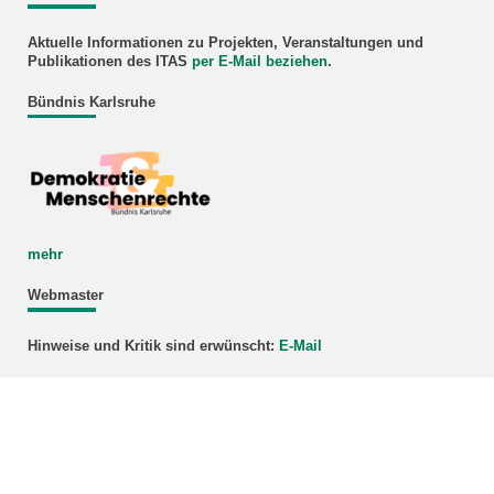
Aktuelle Informationen zu Projekten, Veranstaltungen und
Publikationen des ITAS
per E-Mail beziehen
.
Bündnis Karlsruhe
mehr
Webmaster
Hinweise und Kritik sind erwünscht:
E-Mail
KIT – Die Universität in der Helmholtz-Gemeinschaft
letzte Änderung: 14.01.2026
Home
Leichte Sprache
Sitemap
Impressum