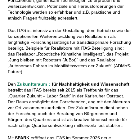
Forschenden, gemeinsam Technologien zu erproben und
weiterzuentwickeln. Potenziale und Herausforderungen der
Technologie werden so erfahrbar und z.B. praktische und
ethisch Fragen frühzeitig adressiert.
Das ITAS ist intensiv an der Gestaltung, dem Betrieb sowie der
konzeptionellen Weiterentwicklung von Reallaboren als
langfristige Forschungssettings für transdisziplinäre Forschung
beteiligt. Beispiele für Reallabore mit ITAS-Beteiligung sind:
das Reallabor „Robotische Künstliche Intelligenz“, das Projekt
„Jung bleiben mit Robotern (JuBot)” und das Reallabor
„Autonomes Fahren im Mobilitätssystem der Zukunft“ (ADMoS-
Future).
Den
Zukunftsraum
für Nachhaltigkeit und Wissenschaft
betreibt das ITAS bereits seit 2015 als Treffpunkt für das
„Quartier Zukunft – Labor Stadt“ in der Karlsruher Oststadt.
Der Raum ermöglicht den Forschenden, eng mit den Akteuren
vor Ort zusammenzuarbeiten. Der Zukunftsraum dient neben
der Forschung auch der Beratung von Bürgerinnen und
Bürgern des Quartiers und ist als kreative Ideenschmiede für
nachhaltige Quartiersentwicklung mittlerweile fest etabliert.
Mit
SPARK
eröffnet das ITAS im Sommer 2026 neue