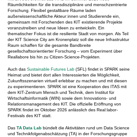
Räumlichkeiten für die transdisziplinäre und menschzentrierte
Forschung. Flexibel gestaltbare Räume laden
außerwissenschaftliche Akteur:innen und Studierende ein,
gemeinsam mit Forschenden des KIT existierende Projekte
voranzutreiben und neue Ideen zu entwickeln. Ein
thematischer Fokus ist die resiliente Stadt von morgen. Als Teil
der KIT Science City am Kronenplatz soll die neue Infrastruktur
Raum schaffen für die gesamte Bandbreite
gesellschaftsorientierter Forschung – vom Experiment über
Reallabore bis hin zu Citizen-Science-Projekten.
Auch das
Sustainable Futures Lab
(SFL) findet in SPARK seine
Heimat und bietet dort allen Interessierten die Möglichkeit,
Zukunftsszenarien virtuell erlebbar zu machen und mit diesen
zu experimentieren. SPARK ist eine Kooperation des ITAS mit
dem KIT-Zentrum Mensch und Technik, dem Institut für
Wirtschaftsinformatik (WIN) sowie dem Innovations- und
Relationsmanagement des KIT. Die offizielle Eröffnung von
SPARK findet im Oktober 2026 anlässlich des Real:labor-
Festivals des KIT statt.
Das
TA Data Lab
bündelt die Aktivitäten rund um Data Science
und Technikfolgenabschätzung (TA) in der Forschungsgruppe