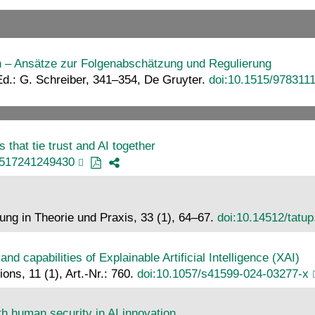
 – Ansätze zur Folgenabschätzung und Regulierung
Ed.: G. Schreiber, 341–354, De Gruyter.
doi:10.1515/978311
rs that tie trust and AI together
9517241249430
ung in Theorie und Praxis, 33 (1), 64–67.
doi:10.14512/tatup
d capabilities of Explainable Artificial Intelligence (XAI)
ns, 11 (1), Art.-Nr.: 760.
doi:10.1057/s41599-024-03277-x
th human security in AI innovation