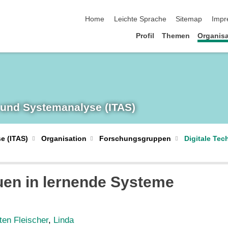
Navigation überspringen
Home
Leichte Sprache
Sitemap
Impr
Profil
Themen
Organisa
 und System­analyse (ITAS)
e (ITAS)
Organisation
Forschungsgruppen
Digitale Tec
auen in lernende Systeme
ten Fleischer
,
Linda