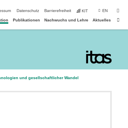
suc
essum
Datenschutz
Barrierefreiheit
EN
KIT
Star
tion
Publikationen
Nachwuchs und Lehre
Aktuelles
hnologien und gesellschaftlicher Wandel