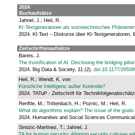
2024
Buchaufsätze
Jahnel, J.; Heil, R.
KI-Textgeneratoren als soziotechnisches Phänomen
2024. KI:Text – Diskurse über KI-Textgeneratoren. 
Zeitschriftenaufsätze
Bareis, J.
The trustification of AI. Disclosing the bridging pilla
2024. Big Data & Society, 11 (2).
doi:10.1177/2053
Heil, R.; Wendt, K. von
Künstliche Intelligenz außer Kontrolle?
2024. TATuP - Zeitschrift für Technikfolgenabschätz
Renftle, M.; Trittenbach, H.; Poznic, M.; Heil, R.
What do algorithms explain? The issue of the goals an
2024. Humanities and Social Sciences Communicatio
Sinozic-Martinez, T.; Jahnel, J.
TA for human security: Aligning security cultures wi