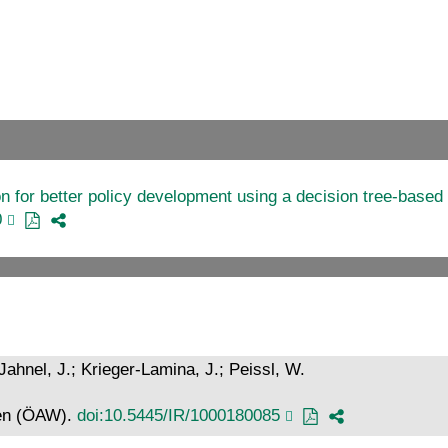
ion for better policy development using a decision tree‐base
0
 Jahnel, J.; Krieger-Lamina, J.; Peissl, W.
ten (ÖAW).
doi:10.5445/IR/1000180085