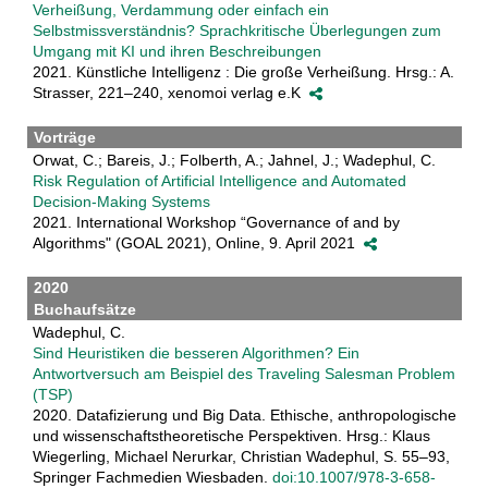
Verheißung, Verdammung oder einfach ein
Selbstmissverständnis? Sprachkritische Überlegungen zum
Umgang mit KI und ihren Beschreibungen
2021. Künstliche Intelligenz : Die große Verheißung. Hrsg.: A.
Strasser, 221–240, xenomoi verlag e.K
Vorträge
Orwat, C.; Bareis, J.; Folberth, A.; Jahnel, J.; Wadephul, C.
Risk Regulation of Artificial Intelligence and Automated
Decision-Making Systems
2021. International Workshop “Governance of and by
Algorithms" (GOAL 2021), Online, 9. April 2021
2020
Buchaufsätze
Wadephul, C.
Sind Heuristiken die besseren Algorithmen? Ein
Antwortversuch am Beispiel des Traveling Salesman Problem
(TSP)
2020. Datafizierung und Big Data. Ethische, anthropologische
und wissenschaftstheoretische Perspektiven. Hrsg.: Klaus
Wiegerling, Michael Nerurkar, Christian Wadephul, S. 55–93,
Springer Fachmedien Wiesbaden.
doi:10.1007/978-3-658-