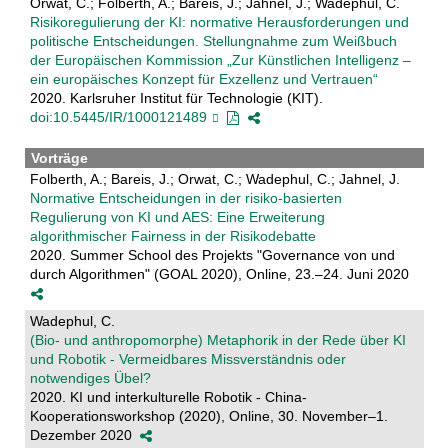
Orwat, C.; Folberth, A.; Bareis, J.; Jahnel, J.; Wadephul, C.
Risikoregulierung der KI: normative Herausforderungen und
politische Entscheidungen. Stellungnahme zum Weißbuch
der Europäischen Kommission „Zur Künstlichen Intelligenz ‒
ein europäisches Konzept für Exzellenz und Vertrauen“
2020. Karlsruher Institut für Technologie (KIT).
doi:10.5445/IR/1000121489
Vorträge
Folberth, A.; Bareis, J.; Orwat, C.; Wadephul, C.; Jahnel, J.
Normative Entscheidungen in der risiko-basierten
Regulierung von KI und AES: Eine Erweiterung
algorithmischer Fairness in der Risikodebatte
2020. Summer School des Projekts "Governance von und
durch Algorithmen" (GOAL 2020), Online, 23.–24. Juni 2020
Wadephul, C.
(Bio- und anthropomorphe) Metaphorik in der Rede über KI
und Robotik - Vermeidbares Missverständnis oder
notwendiges Übel?
2020. KI und interkulturelle Robotik - China-
Kooperationsworkshop (2020), Online, 30. November–1.
Dezember 2020