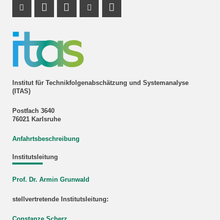
Instagram Profil
Profil Mastodon
LinkedIn Profil
Youtube Profil
RSS-Link
Institut für Technikfolgenabschätzung und Systemanalyse
(ITAS)
Postfach 3640
76021 Karlsruhe
Anfahrtsbeschreibung
Institutsleitung
Prof. Dr. Armin Grunwald
stellvertretende Institutsleitung:
Constanze Scherz