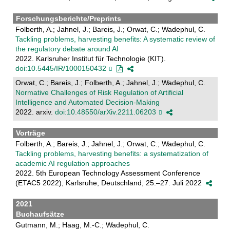
Forschungsberichte/Preprints
Folberth, A.; Jahnel, J.; Bareis, J.; Orwat, C.; Wadephul, C.
Tackling problems, harvesting benefits: A systematic review of
the regulatory debate around AI
2022. Karlsruher Institut für Technologie (KIT).
doi:10.5445/IR/1000150432
Orwat, C.; Bareis, J.; Folberth, A.; Jahnel, J.; Wadephul, C.
Normative Challenges of Risk Regulation of Artificial
Intelligence and Automated Decision-Making
2022. arxiv.
doi:10.48550/arXiv.2211.06203
Vorträge
Folberth, A.; Bareis, J.; Jahnel, J.; Orwat, C.; Wadephul, C.
Tackling problems, harvesting benefits: a systematization of
academic AI regulation approaches
2022. 5th European Technology Assessment Conference
(ETAC5 2022), Karlsruhe, Deutschland, 25.–27. Juli 2022
2021
Buchaufsätze
Gutmann, M.; Haag, M.-C.; Wadephul, C.