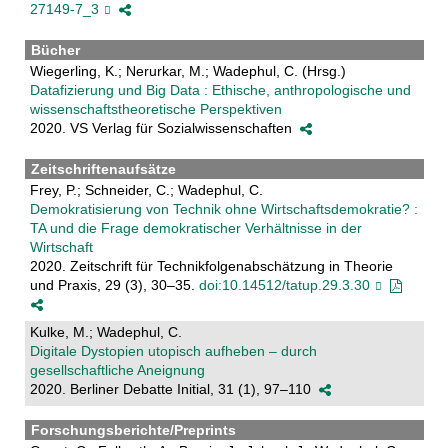
27149-7_3
Bücher
Wiegerling, K.; Nerurkar, M.; Wadephul, C. (Hrsg.)
Datafizierung und Big Data : Ethische, anthropologische und
wissenschaftstheoretische Perspektiven
2020. VS Verlag für Sozialwissenschaften
Zeitschriftenaufsätze
Frey, P.; Schneider, C.; Wadephul, C.
Demokratisierung von Technik ohne Wirtschaftsdemokratie? :
TA und die Frage demokratischer Verhältnisse in der
Wirtschaft
2020. Zeitschrift für Technikfolgenabschätzung in Theorie
und Praxis, 29 (3), 30–35.
doi:10.14512/tatup.29.3.30
Kulke, M.; Wadephul, C.
Digitale Dystopien utopisch aufheben – durch
gesellschaftliche Aneignung
2020. Berliner Debatte Initial, 31 (1), 97–110
Forschungsberichte/Preprints