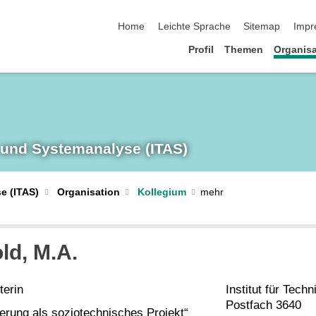
Navigation überspringen
Home
Leichte Sprache
Sitemap
Impr
Profil
Themen
Organisa
 und System­analyse (ITAS)
e (ITAS)
Organisation
Kollegium
ld, M.A.
terin
Institut für Tec
Postfach 3640
rung als soziotechnisches Projekt“