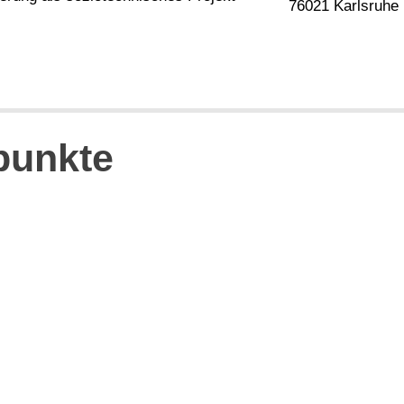
76021 Karlsruhe
punkte