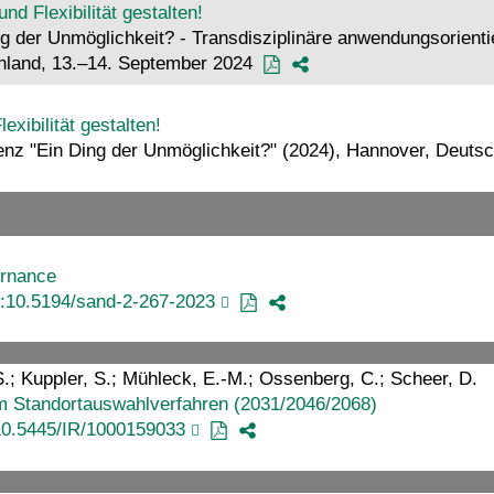
nd Flexibilität gestalten!
g der Unmöglichkeit? - Transdisziplinäre anwendungsorient
hland, 13.–14. September 2024
xibilität gestalten!
 "Ein Ding der Unmöglichkeit?" (2024), Hannover, Deuts
ernance
i:10.5194/sand-2-267-2023
S.; Kuppler, S.; Mühleck, E.-M.; Ossenberg, C.; Scheer, D.
m Standortauswahlverfahren (2031/2046/2068)
10.5445/IR/1000159033