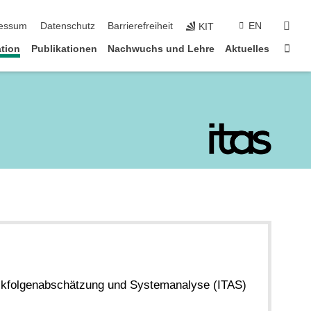
suc
essum
Datenschutz
Barrierefreiheit
EN
KIT
Star
tion
Publikationen
Nachwuchs und Lehre
Aktuelles
hnikfolgenabschätzung und Systemanalyse (ITAS)