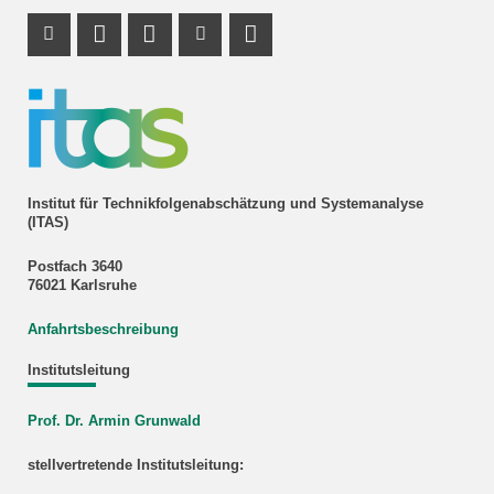
Instagram Profil
Profil Mastodon
LinkedIn Profil
Youtube Profil
RSS-Link
Institut für Technikfolgenabschätzung und Systemanalyse
(ITAS)
Postfach 3640
76021 Karlsruhe
Anfahrtsbeschreibung
Institutsleitung
Prof. Dr. Armin Grunwald
stellvertretende Institutsleitung: