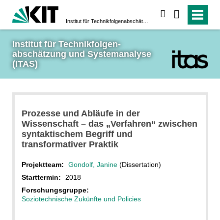
suchen
Institut für Technikfolgen­abschätzung und System­analyse (ITAS)
Institut für Technikfolgen­
abschätzung und System­analyse 
(ITAS)
Prozesse und Abläufe in der
Wissenschaft – das „Verfahren“ zwischen
syntaktischem Begriff und
transformativer Praktik
Projektteam:
Gondolf, Janine
(Dissertation)
Starttermin:
2018
Forschungsgruppe:
Soziotechnische Zukünfte und Policies