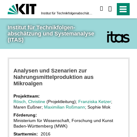
suchen
Institut für Technikfolgen­abschätzung und System­analyse (ITAS)
Institut für Technikfolgen­
abschätzung und System­analyse 
(ITAS)
Analysen und Szenarien zur
Nahrungsmittelproduktion aus
Mikroalgen
Projektteam:
Rösch, Christine
(Projektleitung);
Franziska Ketzer
;
Maren Eußner;
Maximilian Roßmann
; Sophie Mok
Förderung:
Ministerium für Wissenschaft, Forschung und Kunst
Baden-Württemberg (MWK)
Starttermin:
2016