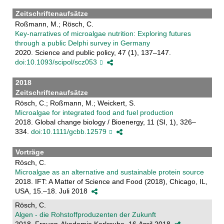
Zeitschriftenaufsätze
Roßmann, M.; Rösch, C.
Key-narratives of microalgae nutrition: Exploring futures
through a public Delphi survey in Germany
2020. Science and public policy, 47 (1), 137–147.
doi:10.1093/scipol/scz053
2018
Zeitschriftenaufsätze
Rösch, C.; Roßmann, M.; Weickert, S.
Microalgae for integrated food and fuel production
2018. Global change biology / Bioenergy, 11 (SI, 1), 326–
334.
doi:10.1111/gcbb.12579
Vorträge
Rösch, C.
Microalgae as an alternative and sustainable protein source
2018. IFT: A Matter of Science and Food (2018), Chicago, IL,
USA, 15.–18. Juli 2018
Rösch, C.
Algen - die Rohstoffproduzenten der Zukunft