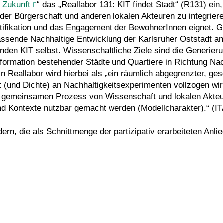
 Zukunft
“ das „Reallabor 131: KIT findet Stadt“ (R131) ei
er Bürgerschaft und anderen lokalen Akteuren zu integriere
entifikation und das Engagement der BewohnerInnen eignet. 
assende Nachhaltige Entwicklung der Karlsruher Oststadt anz
nden KIT selbst. Wissenschaftliche Ziele sind die Generier
formation bestehender Städte und Quartiere in Richtung Nach
in Reallabor wird hierbei als „ein räumlich abgegrenzter, ge
t (und Dichte) an Nachhaltigkeitsexperimenten vollzogen wir
nem gemeinsamen Prozess von Wissenschaft und lokalen Akte
nd Kontexte nutzbar gemacht werden (Modellcharakter).“ (I
ern, die als Schnittmenge der partizipativ erarbeiteten Anli