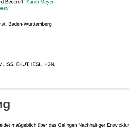
ard Beecroft;
Sarah Meyer-
oesy
unst, Baden-Württemberg
SM, ISS, EKUT, IESL, KSN,
ng
heidet maßgeblich über das Gelingen Nachhaltiger Entwicklun