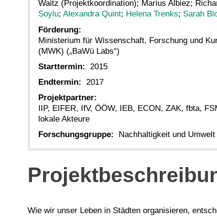
Waitz (Projektkoordination); Marius Albiez; Rich
Soylu
;
Alexandra Quint
;
Helena Trenks
;
Sarah Bl
Förderung:
Ministerium für Wissenschaft, Forschung und K
(MWK) („BaWü Labs“)
Starttermin:
2015
Endtermin:
2017
Projektpartner:
IIP, EIFER, IfV, ÖÖW, IEB, ECON, ZAK, fbta, F
lokale Akteure
Forschungsgruppe:
Nachhaltigkeit und Umwelt
Projektbeschreibu
Wie wir unser Leben in Städten organisieren, entsc