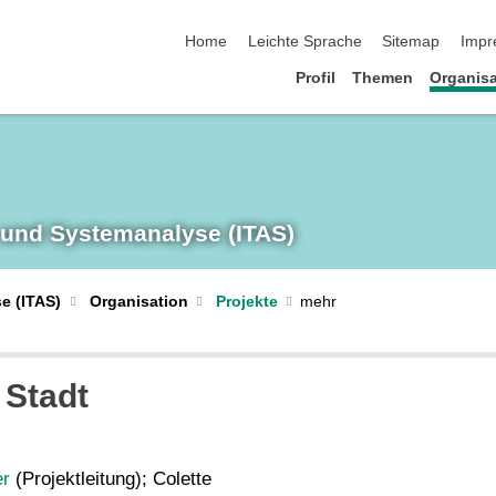
Navigation überspringen
Home
Leichte Sprache
Sitemap
Impr
Profil
Themen
Organisa
 und System­analyse (ITAS)
e (ITAS)
Organisation
Projekte
 Stadt
er
(Projektleitung); Colette