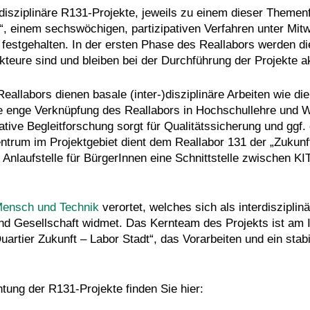
sdisziplinäre R131-Projekte, jeweils zu einem dieser Themenf
, einem sechswöchigen, partizipativen Verfahren unter Mit
festgehalten. In der ersten Phase des Reallabors werden die
akteure sind und bleiben bei der Durchführung der Projekte a
eallabors dienen basale (inter-)disziplinäre Arbeiten wie d
 enge Verknüpfung des Reallabors in Hochschullehre und We
ative Begleitforschung sorgt für Qualitätssicherung und ggf
Zentrum im Projektgebiet dient dem Reallabor 131 der „Zukun
 Anlaufstelle für BürgerInnen eine Schnittstelle zwischen K
Mensch und Technik
verortet, welches sich als interdisziplin
 Gesellschaft widmet. Das Kernteam des Projekts ist am IT
Quartier Zukunft – Labor Stadt“, das Vorarbeiten und ein sta
ung der R131-Projekte finden Sie hier: