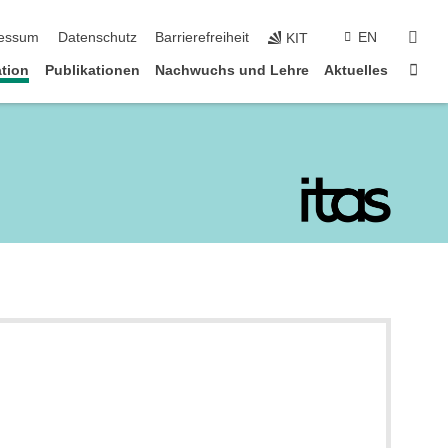
suc
essum
Datenschutz
Barrierefreiheit
EN
KIT
Star
tion
Publikationen
Nachwuchs und Lehre
Aktuelles