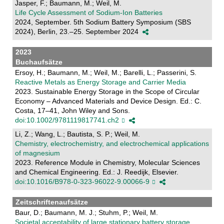
Jasper, F.; Baumann, M.; Weil, M.
Life Cycle Assessment of Sodium-Ion Batteries
2024, September. 5th Sodium Battery Symposium (SBS
2024), Berlin, 23.–25. September 2024
2023
Buchaufsätze
Ersoy, H.; Baumann, M.; Weil, M.; Barelli, L.; Passerini, S.
Reactive Metals as Energy Storage and Carrier Media
2023. Sustainable Energy Storage in the Scope of Circular
Economy – Advanced Materials and Device Design. Ed.: C.
Costa, 17–41, John Wiley and Sons.
doi:10.1002/9781119817741.ch2
Li, Z.; Wang, L.; Bautista, S. P.; Weil, M.
Chemistry, electrochemistry, and electrochemical applications
of magnesium
2023. Reference Module in Chemistry, Molecular Sciences
and Chemical Engineering. Ed.: J. Reedijk, Elsevier.
doi:10.1016/B978-0-323-96022-9.00066-9
Zeitschriftenaufsätze
Baur, D.; Baumann, M. J.; Stuhm, P.; Weil, M.
Societal acceptability of large stationary battery storage