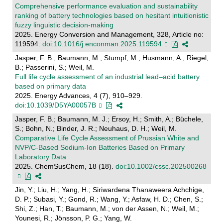
Comprehensive performance evaluation and sustainability
ranking of battery technologies based on hesitant intuitionistic
fuzzy linguistic decision-making
2025. Energy Conversion and Management, 328, Article no:
119594.
doi:10.1016/j.enconman.2025.119594
Jasper, F. B.; Baumann, M.; Stumpf, M.; Husmann, A.; Riegel,
B.; Passerini, S.; Weil, M.
Full life cycle assessment of an industrial lead–acid battery
based on primary data
2025. Energy Advances, 4 (7), 910–929.
doi:10.1039/D5YA00057B
Jasper, F. B.; Baumann, M. J.; Ersoy, H.; Smith, A.; Büchele,
S.; Bohn, N.; Binder, J. R.; Neuhaus, D. H.; Weil, M.
Comparative Life Cycle Assessment of Prussian White and
NVP/C‐Based Sodium‐Ion Batteries Based on Primary
Laboratory Data
2025. ChemSusChem, 18 (18).
doi:10.1002/cssc.202500268
Jin, Y.; Liu, H.; Yang, H.; Siriwardena Thanaweera Achchige,
D. P.; Subasi, Y.; Gond, R.; Wang, Y.; Asfaw, H. D.; Chen, S.;
Shi, Z.; Han, T.; Baumann, M.; von der Assen, N.; Weil, M.;
Younesi, R.; Jönsson, P. G.; Yang, W.