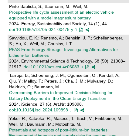
Pinto-Bautista, S.; Baumann, M.; Weil, M.
Prospective life cycle assessment of an electric vehicle
equipped with a model magnesium battery
2024. Energy, Sustainability and Society, 14 (1), 44.
doi:10.1186/s13705-024-00475-y
Savvidou, E. K.; Rensmo, A.; Benskin, J. P.; Schellenberger,
S.; Hu, X.; Weil, M.; Cousins, I. T.
PFAS-Free Energy Storage: Investigating Alternatives for
Lithium-Ion Batteries
2024. Environmental Science & Technology, 58 (50), 21908–
21917.
doi:10.1021/acs.est.4c06083
Tarroja, B.; Schoenung, J. M.; Ogunseitan, O.; Kendall, A.;
Qiu, Y.; Malloy, T.; Peters, J.; Cha, J. M.; Mulvaney, D.;
Heidrich, O.; Baumann, M.
Overcoming Barriers to Improved Decision-Making for
Battery Deployment in the Clean Energy Transition
2024. iScience, 27 (6), Art.Nr: 109898.
doi:10.1016/j.isci.2024.109898
Yokoi, R.; Kataoka, R.; Masese, T.; Bach, V.; Finkbeiner, M.;
Weil, M.; Baumann, M.; Motoshita, M.
Potentials and hotspots of post-lithium-ion batteries:
Environmental impacts and supply risks for sodium- and