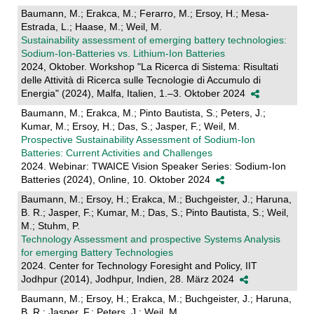
Baumann, M.; Erakca, M.; Ferarro, M.; Ersoy, H.; Mesa-
Estrada, L.; Haase, M.; Weil, M.
Sustainability assessment of emerging battery technologies:
Sodium-Ion-Batteries vs. Lithium-Ion Batteries
2024, Oktober. Workshop "La Ricerca di Sistema: Risultati
delle Attività di Ricerca sulle Tecnologie di Accumulo di
Energia" (2024), Malfa, Italien, 1.–3. Oktober 2024
Baumann, M.; Erakca, M.; Pinto Bautista, S.; Peters, J.;
Kumar, M.; Ersoy, H.; Das, S.; Jasper, F.; Weil, M.
Prospective Sustainability Assessment of Sodium-Ion
Batteries: Current Activities and Challenges
2024. Webinar: TWAICE Vision Speaker Series: Sodium-Ion
Batteries (2024), Online, 10. Oktober 2024
Baumann, M.; Ersoy, H.; Erakca, M.; Buchgeister, J.; Haruna,
B. R.; Jasper, F.; Kumar, M.; Das, S.; Pinto Bautista, S.; Weil,
M.; Stuhm, P.
Technology Assessment and prospective Systems Analysis
for emerging Battery Technologies
2024. Center for Technology Foresight and Policy, IIT
Jodhpur (2014), Jodhpur, Indien, 28. März 2024
Baumann, M.; Ersoy, H.; Erakca, M.; Buchgeister, J.; Haruna,
B. R.; Jasper, F.; Peters, J.; Weil, M.