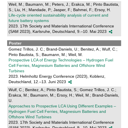
Weil, M.; Baumann, M.; Peters, J.; Erakca, M.; Pinto Bautista,
S.; Liu, H.; Mandade, P.; Jasper, F.; Bahmei, F.; Ersoy, H.
Life-cycle oriented sustainability analysis of current and
future battery systems
2023. 17th Society and Materials International Conference
(SAM 2023), Karlsruhe, Deutschland, 9.–10. Mai 2023
Poster
Gomez Trillos, J. C.; Brand-Daniels, U.; Benitez, A.; Wulf, C.;
Pinto Bautista, S.; Baumann, M.; Weil, M.
Prospective LCA of Energy Technologies – Hydrogen Fuel
Cell Ferries, Magnesium Batteries and Offshore Wind
Turbines
2023. Helmholtz Energy Conference (2023), Koblenz,
Deutschland, 12.–13. Juni 2023
Wulf, C.; Benitez, A.; Pinto Bautista, S.; Gomez Trillos, J. C.;
Erakca, M.; Baumann, M.; Ersoy, H.; Weil, M.; Brand-Daniels,
U.
Approaches to Prospective LCA Using Different Examples –
Hydrogen Fuel Cell Ferries, Magnesium Batteries and
Offshore Wind Turbines
2023. 17th Society and Materials International Conference
(SAM 2023), Karlsruhe, Deutschland, 9.–10. Mai 2023