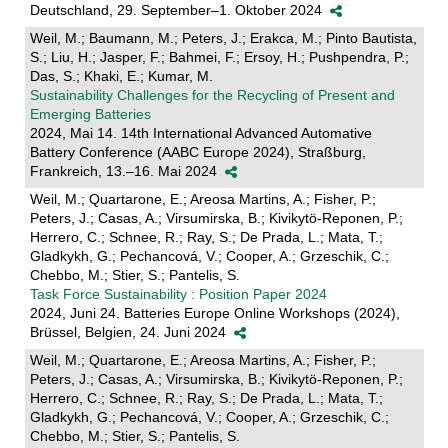
Deutschland, 29. September–1. Oktober 2024
Weil, M.; Baumann, M.; Peters, J.; Erakca, M.; Pinto Bautista,
S.; Liu, H.; Jasper, F.; Bahmei, F.; Ersoy, H.; Pushpendra, P.;
Das, S.; Khaki, E.; Kumar, M.
Sustainability Challenges for the Recycling of Present and
Emerging Batteries
2024, Mai 14. 14th International Advanced Automative
Battery Conference (AABC Europe 2024), Straßburg,
Frankreich, 13.–16. Mai 2024
Weil, M.; Quartarone, E.; Areosa Martins, A.; Fisher, P.;
Peters, J.; Casas, A.; Virsumirska, B.; Kivikytö-Reponen, P.;
Herrero, C.; Schnee, R.; Ray, S.; De Prada, L.; Mata, T.;
Gladkykh, G.; Pechancová, V.; Cooper, A.; Grzeschik, C.;
Chebbo, M.; Stier, S.; Pantelis, S.
Task Force Sustainability : Position Paper 2024
2024, Juni 24. Batteries Europe Online Workshops (2024),
Brüssel, Belgien, 24. Juni 2024
Weil, M.; Quartarone, E.; Areosa Martins, A.; Fisher, P.;
Peters, J.; Casas, A.; Virsumirska, B.; Kivikytö-Reponen, P.;
Herrero, C.; Schnee, R.; Ray, S.; De Prada, L.; Mata, T.;
Gladkykh, G.; Pechancová, V.; Cooper, A.; Grzeschik, C.;
Chebbo, M.; Stier, S.; Pantelis, S.