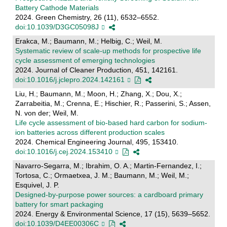
Battery Cathode Materials
2024. Green Chemistry, 26 (11), 6532–6552.
doi:10.1039/D3GC05098J
Erakca, M.; Baumann, M.; Helbig, C.; Weil, M.
Systematic review of scale-up methods for prospective life
cycle assessment of emerging technologies
2024. Journal of Cleaner Production, 451, 142161.
doi:10.1016/j.jclepro.2024.142161
Liu, H.; Baumann, M.; Moon, H.; Zhang, X.; Dou, X.;
Zarrabeitia, M.; Crenna, E.; Hischier, R.; Passerini, S.; Assen,
N. von der; Weil, M.
Life cycle assessment of bio-based hard carbon for sodium-
ion batteries across different production scales
2024. Chemical Engineering Journal, 495, 153410.
doi:10.1016/j.cej.2024.153410
Navarro-Segarra, M.; Ibrahim, O. A.; Martin-Fernandez, I.;
Tortosa, C.; Ormaetxea, J. M.; Baumann, M.; Weil, M.;
Esquivel, J. P.
Designed-by-purpose power sources: a cardboard primary
battery for smart packaging
2024. Energy & Environmental Science, 17 (15), 5639–5652.
doi:10.1039/D4EE00306C