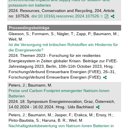
potassium-ion batteries
2024. Resources, Conservation and Recycling, 204, Article
no: 107526.
doi:10.1016/j.resconrec.2024.107526
Proceedingsbeiträge
Gleeson, S.; Formann, S.; Nägler, T.; Zapp, P.; Baumann, M.;
Weil, M.
Ist die Versorgung mit kritischen Rohstoffen ein Hindernis für
die Energiewende?
2024. Themen 2023 - Forschung für ein resilientes
Energiesystem in Zeiten globaler Krisen. Beiträge zur FVEE-
Jahrestagung 2023, Berlin, 10th-11th October 2023, Hrsg.:
ForschungsVerbund Erneuerbare Energien (FVEE), 26–31,
ForschungsVerbund Erneuerbare Energien (FVEE)
Peters, J.; Baumann, M.
Preise und Carbon Footprint emergenter Natrium-Ionen
Batterien
2024. 18. Symposium Energieinnovation, Graz, Österreich,
14.02.2024 - 16.02.2024. Hrsg.: Udo Bachhiesl
Peters, J.; Baumann, M.; Jasper, F.; Erakca, M.; Ersoy, H.;
Pinto-Bautista, S.; Haruna, B. R.; Weil, M.
Nachhaltigskeitsbewertung von Natrium-Ionen Batterien in