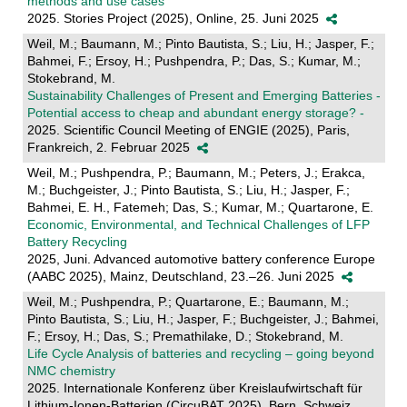
methods and use cases
2025. Stories Project (2025), Online, 25. Juni 2025
Weil, M.; Baumann, M.; Pinto Bautista, S.; Liu, H.; Jasper, F.;
Bahmei, F.; Ersoy, H.; Pushpendra, P.; Das, S.; Kumar, M.;
Stokebrand, M.
Sustainability Challenges of Present and Emerging Batteries -
Potential access to cheap and abundant energy storage? -
2025. Scientific Council Meeting of ENGIE (2025), Paris,
Frankreich, 2. Februar 2025
Weil, M.; Pushpendra, P.; Baumann, M.; Peters, J.; Erakca,
M.; Buchgeister, J.; Pinto Bautista, S.; Liu, H.; Jasper, F.;
Bahmei, E. H., Fatemeh; Das, S.; Kumar, M.; Quartarone, E.
Economic, Environmental, and Technical Challenges of LFP
Battery Recycling
2025, Juni. Advanced automotive battery conference Europe
(AABC 2025), Mainz, Deutschland, 23.–26. Juni 2025
Weil, M.; Pushpendra, P.; Quartarone, E.; Baumann, M.;
Pinto Bautista, S.; Liu, H.; Jasper, F.; Buchgeister, J.; Bahmei,
F.; Ersoy, H.; Das, S.; Premathilake, D.; Stokebrand, M.
Life Cycle Analysis of batteries and recycling – going beyond
NMC chemistry
2025. Internationale Konferenz über Kreislaufwirtschaft für
Lithium-Ionen-Batterien (CircuBAT 2025), Bern, Schweiz,