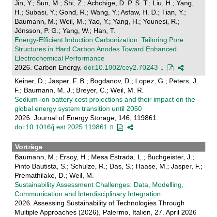
Jin, Y.; Sun, M.; Shi, Z.; Achchige, D. P. S. T.; Liu, H.; Yang,
H.; Subasi, Y.; Gond, R.; Wang, Y.; Asfaw, H. D.; Tian, Y.;
Baumann, M.; Weil, M.; Yao, Y.; Yang, H.; Younesi, R.;
Jönsson, P. G.; Yang, W.; Han, T.
Energy‐Efficient Induction Carbonization: Tailoring Pore
Structures in Hard Carbon Anodes Toward Enhanced
Electrochemical Performance
2026. Carbon Energy.
doi:10.1002/cey2.70243
Keiner, D.; Jasper, F. B.; Bogdanov, D.; Lopez, G.; Peters, J.
F.; Baumann, M. J.; Breyer, C.; Weil, M. R.
Sodium-ion battery cost projections and their impact on the
global energy system transition until 2050
2026. Journal of Energy Storage, 146, 119861.
doi:10.1016/j.est.2025.119861
Vorträge
Baumann, M.; Ersoy, H.; Mesa Estrada, L.; Buchgeister, J.;
Pinto Bautista, S.; Schulze, R.; Das, S.; Haase, M.; Jasper, F.;
Premathilake, D.; Weil, M.
Sustainability Assessment Challenges: Data, Modelling,
Communication and Interdisciplinary Integration
2026. Assessing Sustainability of Technologies Through
Multiple Approaches (2026), Palermo, Italien, 27. April 2026