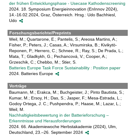
der frühen Entwicklungsphase - Usecase Kathodenscreening
2024. 18. Symposium Energieinnovation (EnInnov 2024),
14.-16.02.2024, Graz, Österreich. Hrsg.: Udo Bachhiesl,
Udo
Forschungsberichte/Preprints
Weil, M.; Quartarone, E.; Pantelis, S.; Areosa Martins, A.;
Fisher, P.; Peters, J.; Casas, A.; Virsumirska, B.; Kivikytö-
Reponen, P.; Herrero, C.; Schnee, R.; Ray, S.; De Prada, L.;
Mata, T.; Gladkykh, G.; Pechancová, V.; Cooper, A.;
Grzeschik, C.; Chebbo, M.; Stier, S.
Batteries Europe Task Force Sustainability : Position paper
2024. Batteries Europe
Vorträge
Baumann, M.; Erakca, M.; Buchgeister, J.; Pinto Bautista, S.;
Kumar, M.; Ersoy, H.; Das, S.; Jasper, F.; Mesa-Estrada, L.;
Godoy Ortega, J. C.; Pushpendra, P.; Haase, M.; Lazar, L.;
Weil, M.
Nachhaltigkeitsbewertung in der Batterieforschung –
Erkenntnisse und Herausforderungen
2024. 66. Akademiewoche Herbstakademie (2024), Ulm,
Deutschland, 23.–26. September 2024