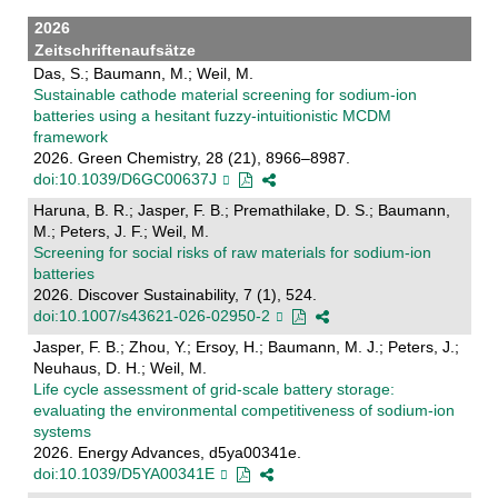
2026
Zeitschriftenaufsätze
Das, S.; Baumann, M.; Weil, M.
Sustainable cathode material screening for sodium-ion
batteries using a hesitant fuzzy-intuitionistic MCDM
framework
2026. Green Chemistry, 28 (21), 8966–8987.
doi:10.1039/D6GC00637J
Haruna, B. R.; Jasper, F. B.; Premathilake, D. S.; Baumann,
M.; Peters, J. F.; Weil, M.
Screening for social risks of raw materials for sodium-ion
batteries
2026. Discover Sustainability, 7 (1), 524.
doi:10.1007/s43621-026-02950-2
Jasper, F. B.; Zhou, Y.; Ersoy, H.; Baumann, M. J.; Peters, J.;
Neuhaus, D. H.; Weil, M.
Life cycle assessment of grid-scale battery storage:
evaluating the environmental competitiveness of sodium-ion
systems
2026. Energy Advances, d5ya00341e.
doi:10.1039/D5YA00341E