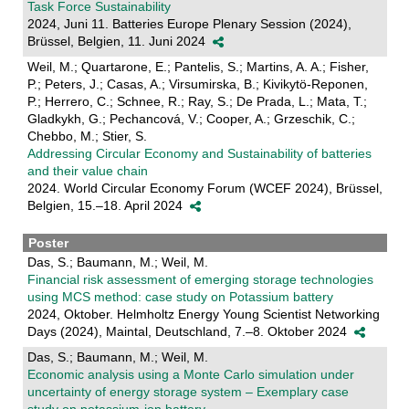
Task Force Sustainability
2024, Juni 11. Batteries Europe Plenary Session (2024),
Brüssel, Belgien, 11. Juni 2024
Weil, M.; Quartarone, E.; Pantelis, S.; Martins, A. A.; Fisher,
P.; Peters, J.; Casas, A.; Virsumirska, B.; Kivikytö-Reponen,
P.; Herrero, C.; Schnee, R.; Ray, S.; De Prada, L.; Mata, T.;
Gladkykh, G.; Pechancová, V.; Cooper, A.; Grzeschik, C.;
Chebbo, M.; Stier, S.
Addressing Circular Economy and Sustainability of batteries
and their value chain
2024. World Circular Economy Forum (WCEF 2024), Brüssel,
Belgien, 15.–18. April 2024
Poster
Das, S.; Baumann, M.; Weil, M.
Financial risk assessment of emerging storage technologies
using MCS method: case study on Potassium battery
2024, Oktober. Helmholtz Energy Young Scientist Networking
Days (2024), Maintal, Deutschland, 7.–8. Oktober 2024
Das, S.; Baumann, M.; Weil, M.
Economic analysis using a Monte Carlo simulation under
uncertainty of energy storage system – Exemplary case
study on potassium-ion battery