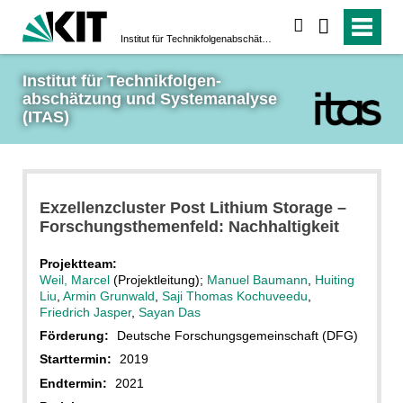
suchen
Institut für Technikfolgen­abschätzung und System­analyse (ITAS)
Institut für Technikfolgen­
abschätzung und System­analyse 
(ITAS)
Exzellenzcluster Post Lithium Storage –
Forschungsthemenfeld: Nachhaltigkeit
Projektteam:
Weil, Marcel
(Projektleitung);
Manuel Baumann
,
Huiting
Liu
,
Armin Grunwald
,
Saji Thomas Kochuveedu
,
Friedrich Jasper
,
Sayan Das
Förderung:
Deutsche Forschungsgemeinschaft (DFG)
Starttermin:
2019
Endtermin:
2021