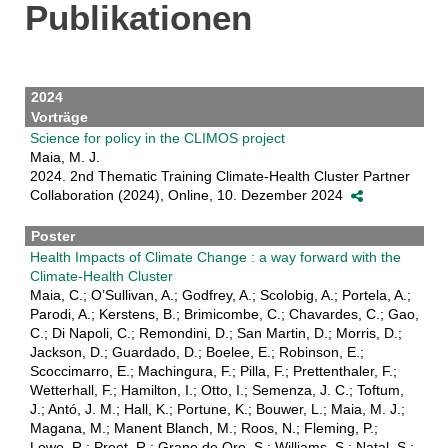
Publikationen
2024
Vorträge
Science for policy in the CLIMOS project
Maia, M. J.
2024. 2nd Thematic Training Climate-Health Cluster Partner
Collaboration (2024), Online, 10. Dezember 2024
Poster
Health Impacts of Climate Change : a way forward with the
Climate-Health Cluster
Maia, C.; O’Sullivan, A.; Godfrey, A.; Scolobig, A.; Portela, A.;
Parodi, A.; Kerstens, B.; Brimicombe, C.; Chavardes, C.; Gao,
C.; Di Napoli, C.; Remondini, D.; San Martin, D.; Morris, D.;
Jackson, D.; Guardado, D.; Boelee, E.; Robinson, E.;
Scoccimarro, E.; Machingura, F.; Pilla, F.; Prettenthaler, F.;
Wetterhall, F.; Hamilton, I.; Otto, I.; Semenza, J. C.; Toftum,
J.; Antó, J. M.; Hall, K.; Portune, K.; Bouwer, L.; Maia, M. J.;
Magana, M.; Manent Blanch, M.; Roos, N.; Fleming, P.;
Lowe, R.; Preet, R.; Grano de Oro, S.; Williams, S.; Natal, S.;