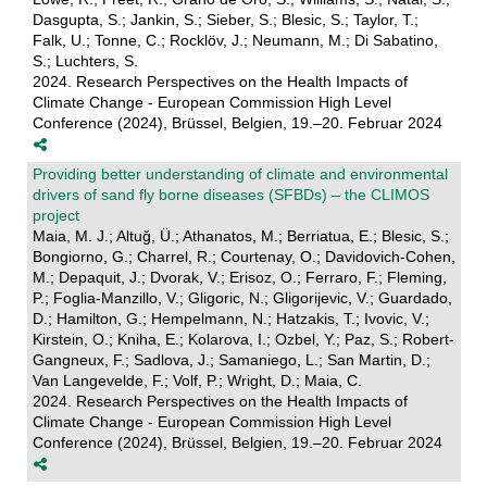
Dasgupta, S.; Jankin, S.; Sieber, S.; Blesic, S.; Taylor, T.;
Falk, U.; Tonne, C.; Rocklöv, J.; Neumann, M.; Di Sabatino,
S.; Luchters, S.
2024. Research Perspectives on the Health Impacts of
Climate Change - European Commission High Level
Conference (2024), Brüssel, Belgien, 19.–20. Februar 2024
Providing better understanding of climate and environmental
drivers of sand fly borne diseases (SFBDs) – the CLIMOS
project
Maia, M. J.; Altuğ, Ü.; Athanatos, M.; Berriatua, E.; Blesic, S.;
Bongiorno, G.; Charrel, R.; Courtenay, O.; Davidovich-Cohen,
M.; Depaquit, J.; Dvorak, V.; Erisoz, O.; Ferraro, F.; Fleming,
P.; Foglia-Manzillo, V.; Gligoric, N.; Gligorijevic, V.; Guardado,
D.; Hamilton, G.; Hempelmann, N.; Hatzakis, T.; Ivovic, V.;
Kirstein, O.; Kniha, E.; Kolarova, I.; Ozbel, Y.; Paz, S.; Robert-
Gangneux, F.; Sadlova, J.; Samaniego, L.; San Martin, D.;
Van Langevelde, F.; Volf, P.; Wright, D.; Maia, C.
2024. Research Perspectives on the Health Impacts of
Climate Change - European Commission High Level
Conference (2024), Brüssel, Belgien, 19.–20. Februar 2024