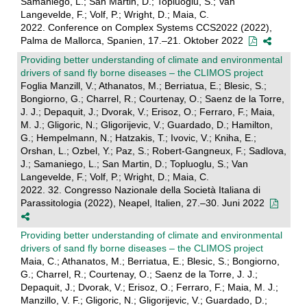
Samaniego, L.; San Martin, D.; Topluoglu, S.; Van
Langevelde, F.; Volf, P.; Wright, D.; Maia, C.
2022. Conference on Complex Systems CCS2022 (2022),
Palma de Mallorca, Spanien, 17.–21. Oktober 2022
Providing better understanding of climate and environmental
drivers of sand fly borne diseases – the CLIMOS project
Foglia Manzill, V.; Athanatos, M.; Berriatua, E.; Blesic, S.;
Bongiorno, G.; Charrel, R.; Courtenay, O.; Saenz de la Torre,
J. J.; Depaquit, J.; Dvorak, V.; Erisoz, O.; Ferraro, F.; Maia,
M. J.; Gligoric, N.; Gligorijevic, V.; Guardado, D.; Hamilton,
G.; Hempelmann, N.; Hatzakis, T.; Ivovic, V.; Kniha, E.;
Orshan, L.; Ozbel, Y.; Paz, S.; Robert-Gangneux, F.; Sadlova,
J.; Samaniego, L.; San Martin, D.; Topluoglu, S.; Van
Langevelde, F.; Volf, P.; Wright, D.; Maia, C.
2022. 32. Congresso Nazionale della Società Italiana di
Parassitologia (2022), Neapel, Italien, 27.–30. Juni 2022
Providing better understanding of climate and environmental
drivers of sand fly borne diseases – the CLIMOS project
Maia, C.; Athanatos, M.; Berriatua, E.; Blesic, S.; Bongiorno,
G.; Charrel, R.; Courtenay, O.; Saenz de la Torre, J. J.;
Depaquit, J.; Dvorak, V.; Erisoz, O.; Ferraro, F.; Maia, M. J.;
Manzillo, V. F.; Gligoric, N.; Gligorijevic, V.; Guardado, D.;