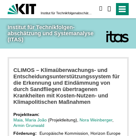
suchen
Institut für Technikfolgen­abschätzung und System­analyse (ITAS)
Institut für Technikfolgen­
abschätzung und System­analyse 
(ITAS)
CLIMOS – Klimaüberwachungs- und
Entscheidungsunterstützungssystem für
die Erkennung und Eindämmung von
durch Sandfliegen übertragenen
Krankheiten mit Kosten-Nutzen- und
Klimapolitischen Maßnahmen
Projektteam:
Maia, Maria João
(Projektleitung),
Nora Weinberger
,
Armin Grunwald
Förderung:
Europäische Kommission, Horizon Europe