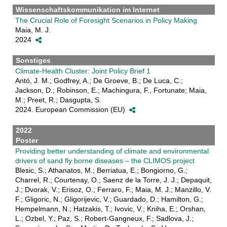
Wissenschaftskommunikation im Internet
The Crucial Role of Foresight Scenarios in Policy Making
Maia, M. J.
2024
Sonstiges
Climate-Health Cluster: Joint Policy Brief 1
Antó, J. M.; Godfrey, A.; De Groeve, B.; De Luca, C.;
Jackson, D.; Robinson, E.; Machingura, F., Fortunate; Maia,
M.; Preet, R.; Dasgupta, S.
2024. European Commission (EU)
2022
Poster
Providing better understanding of climate and environmental
drivers of sand fly borne diseases – the CLIMOS project
Blesic, S.; Athanatos, M.; Berriatua, E.; Bongiorno, G.;
Charrel, R.; Courtenay, O.; Saenz de la Torre, J. J.; Depaquit,
J.; Dvorak, V.; Erisoz, O.; Ferraro, F.; Maia, M. J.; Manzillo, V.
F.; Gligoric, N.; Gligorijevic, V.; Guardado, D.; Hamilton, G.;
Hempelmann, N.; Hatzakis, T.; Ivovic, V.; Kniha, E.; Orshan,
L.; Ozbel, Y.; Paz, S.; Robert-Gangneux, F.; Sadlova, J.;