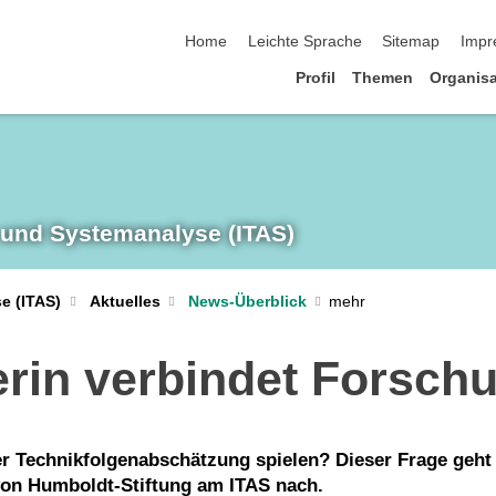
Navigation überspringen
Home
Leichte Sprache
Sitemap
Impr
Profil
Themen
Organisa
 und System­analyse (ITAS)
e (ITAS)
Aktuelles
News-Überblick
erin verbindet Forsch
r Technikfolgenabschätzung spielen? Dieser Frage geht 
 von Humboldt-Stiftung am ITAS nach.