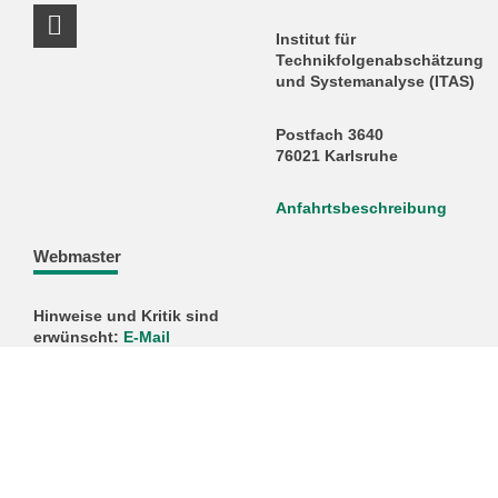
RSS-Link
Institut für
Technikfolgenabschätzung
und Systemanalyse (ITAS)
Postfach 3640
76021 Karlsruhe
Anfahrtsbeschreibung
Webmaster
Hinweise und Kritik sind
erwünscht:
E-Mail
KIT – Die Universität in der Helmholtz-Gemeinschaft