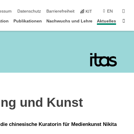
suc
essum
Datenschutz
Barrierefreiheit
EN
KIT
Star
tion
Publikationen
Nachwuchs und Lehre
Aktuelles
ung und Kunst
die chinesische Kuratorin für Medienkunst Nikita