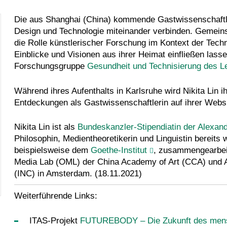
Die aus Shanghai (China) kommende Gastwissenschaftleri
Design und Technologie miteinander verbinden. Gemein
die Rolle künstlerischer Forschung im Kontext der Tec
Einblicke und Visionen aus ihrer Heimat einfließen lass
Forschungsgruppe
Gesundheit und Technisierung des L
Während ihres Aufenthalts in Karlsruhe wird Nikita Lin 
Entdeckungen als Gastwissenschaftlerin auf ihrer Webs
Nikita Lin ist als
Bundeskanzler-Stipendiatin der Alexan
Philosophin, Medientheoretikerin und Linguistin bereits w
beispielsweise dem
Goethe-Institut
, zusammengearbeit
Media Lab (OML) der China Academy of Art (CCA) und As
(INC) in Amsterdam. (18.11.2021)
Weiterführende Links:
ITAS-Projekt
FUTUREBODY – Die Zukunft des mensch