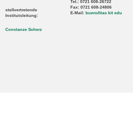
Tel.: 0721 608-26722
Fax: 0721 608-24806
stellvertretende
E-Mail:
buero
∂
itas kit edu
Institutsleitung:
Constanze Scherz
Home
Leichte S