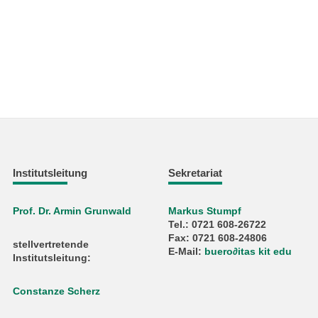
Institutsleitung
Sekretariat
Prof. Dr. Armin Grunwald
Markus Stumpf
Tel.: 0721 608-26722
Fax: 0721 608-24806
stellvertretende
E-Mail:
buero
∂
itas kit edu
Institutsleitung:
Constanze Scherz