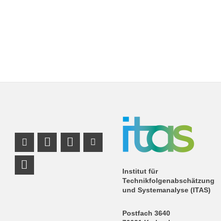
Instagram Profil
Profil Mastodon
LinkedIn Profil
Youtube Profil
RSS-Link
Institut für
Technikfolgenabschätzung
und Systemanalyse (ITAS)
Postfach 3640