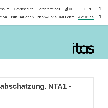
suc
essum
Datenschutz
Barrierefreiheit
EN
KIT
Star
tion
Publikationen
Nachwuchs und Lehre
Aktuelles
enabschätzung. NTA1 -