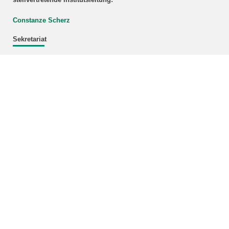
Constanze Scherz
Sekretariat
Markus Stumpf
Tel.: 0721 608-26722
Fax: 0721 608-24806
E-Mail:
buero
∂
itas kit edu
Newsletter
Aktuelle Informationen zu Projekten, Veranstaltungen und
Publikationen des ITAS
per E-Mail beziehen
.
Bündnis Karlsruhe