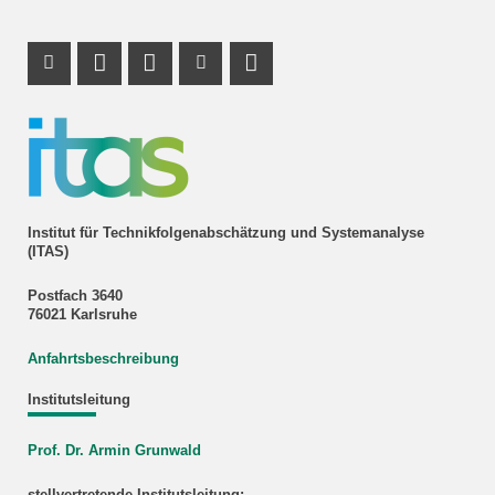
Instagram Profil
Profil Mastodon
LinkedIn Profil
Youtube Profil
RSS-Link
Institut für Technikfolgenabschätzung und Systemanalyse
(ITAS)
Postfach 3640
76021 Karlsruhe
Anfahrtsbeschreibung
Institutsleitung
Prof. Dr. Armin Grunwald
stellvertretende Institutsleitung: