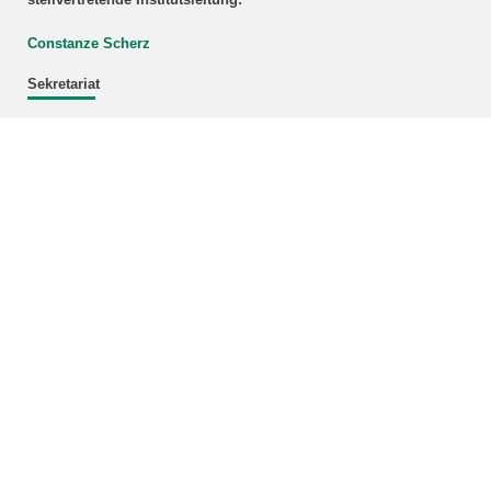
Constanze Scherz
Sekretariat
Markus Stumpf
Tel.: 0721 608-26722
Fax: 0721 608-24806
E-Mail:
buero
∂
itas kit edu
Newsletter
Aktuelle Informationen zu Projekten, Veranstaltungen und
Publikationen des ITAS
per E-Mail beziehen
.
Bündnis Karlsruhe