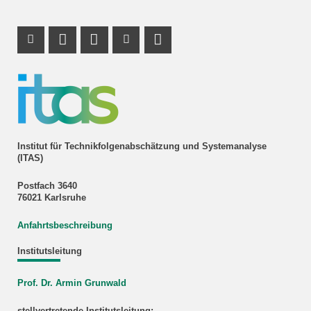
Instagram Profil
Profil Mastodon
LinkedIn Profil
Youtube Profil
RSS-Link
Institut für Technikfolgenabschätzung und Systemanalyse
(ITAS)
Postfach 3640
76021 Karlsruhe
Anfahrtsbeschreibung
Institutsleitung
Prof. Dr. Armin Grunwald
stellvertretende Institutsleitung: