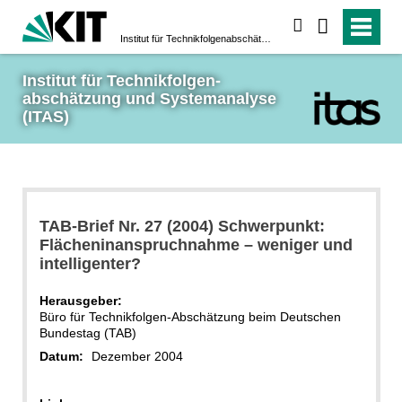
suchen
Institut für Technikfolgen­abschätzung und System­analyse (ITAS)
Institut für Technikfolgen­
abschätzung und System­analyse 
(ITAS)
TAB-Brief Nr. 27 (2004) Schwerpunkt:
Flächeninanspruchnahme – weniger und
intelligenter?
Herausgeber:
Büro für Technikfolgen-Abschätzung beim Deutschen
Bundestag (TAB)
Datum:
Dezember 2004