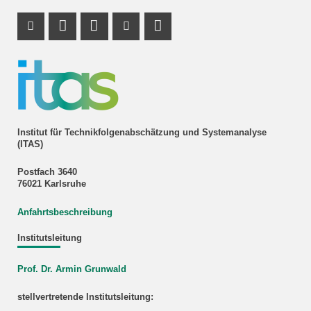
Instagram Profil
Profil Mastodon
LinkedIn Profil
Youtube Profil
RSS-Link
Institut für Technikfolgenabschätzung und Systemanalyse
(ITAS)
Postfach 3640
76021 Karlsruhe
Anfahrtsbeschreibung
Institutsleitung
Prof. Dr. Armin Grunwald
stellvertretende Institutsleitung: