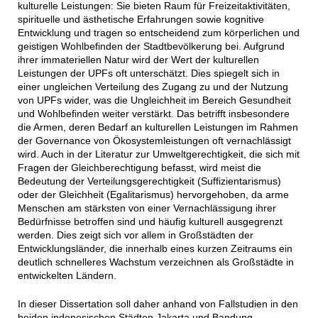
kulturelle Leistungen: Sie bieten Raum für Freizeitaktivitäten,
spirituelle und ästhetische Erfahrungen sowie kognitive
Entwicklung und tragen so entscheidend zum körperlichen und
geistigen Wohlbefinden der Stadtbevölkerung bei. Aufgrund
ihrer immateriellen Natur wird der Wert der kulturellen
Leistungen der UPFs oft unterschätzt. Dies spiegelt sich in
einer ungleichen Verteilung des Zugang zu und der Nutzung
von UPFs wider, was die Ungleichheit im Bereich Gesundheit
und Wohlbefinden weiter verstärkt. Das betrifft insbesondere
die Armen, deren Bedarf an kulturellen Leistungen im Rahmen
der Governance von Ökosystemleistungen oft vernachlässigt
wird. Auch in der Literatur zur Umweltgerechtigkeit, die sich mit
Fragen der Gleichberechtigung befasst, wird meist die
Bedeutung der Verteilungsgerechtigkeit (Suffizientarismus)
oder der Gleichheit (Egalitarismus) hervorgehoben, da arme
Menschen am stärksten von einer Vernachlässigung ihrer
Bedürfnisse betroffen sind und häufig kulturell ausgegrenzt
werden. Dies zeigt sich vor allem in Großstädten der
Entwicklungsländer, die innerhalb eines kurzen Zeitraums ein
deutlich schnelleres Wachstum verzeichnen als Großstädte in
entwickelten Ländern.
In dieser Dissertation soll daher anhand von Fallstudien in den
beiden indonesischen Städten Jakarta und Bandung