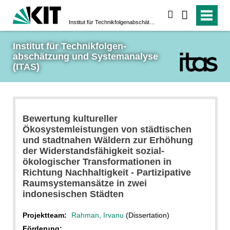
suchen
Institut für Technikfolgen­abschätzung und System­analyse (ITAS)
Institut für Technikfolgen­
abschätzung und System­analyse 
(ITAS)
Bewertung kultureller
Ökosystemleistungen von städtischen
und stadtnahen Wäldern zur Erhöhung
der Widerstandsfähigkeit sozial-
ökologischer Transformationen in
Richtung Nachhaltigkeit - Partizipative
Raumsystemansätze in zwei
indonesischen Städten
Projektteam:
Rahman, Irvanu
(Dissertation)
Förderung: