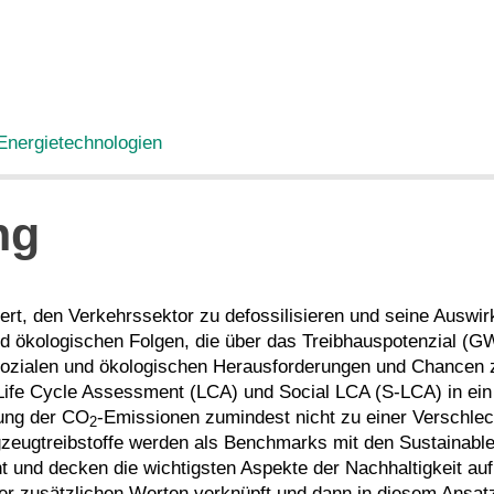
Energietechnologien
ng
iert, den Verkehrssektor zu defossilisieren und seine Auswir
 und ökologischen Folgen, die über das Treibhauspotenzial
e sozialen und ökologischen Herausforderungen und Chancen z
ife Cycle Assessment (LCA) und Social LCA (S-LCA) in ein gl
rung der CO
-Emissionen zumindest nicht zu einer Verschlec
2
Flugzeugtreibstoffe werden als Benchmarks mit den Sustaina
t und decken die wichtigsten Aspekte der Nachhaltigkeit au
 zusätzlichen Werten verknüpft und dann in diesem Ansatz i