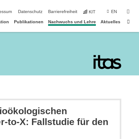
suc
essum
Datenschutz
Barrierefreiheit
EN
KIT
Star
tion
Publikationen
Nachwuchs und Lehre
Aktuelles
zioökologischen
to-X: Fallstudie für den