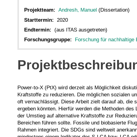
Projektteam:
Andresh, Manuel
(Dissertation)
Starttermin:
2020
Endtermin:
(aus ITAS ausgetreten)
Forschungsgruppe:
Forschung für nachhaltige 
Projektbeschreibu
Power-to-X (PtX) wird derzeit als Möglichkeit diskut
Kraftstoffe zu reduzieren. Die möglichen sozialen
oft vernachlässigt. Diese Arbeit zielt darauf ab, di
ergeben könnten. Hierfür werden die Methoden des L
der Umstieg auf alternative Kraftstoffe zur Reduzie
Bereichen führen sollte. Fossile und biobasierte 
Rahmen integriert. Die SDGs sind weltweit anerkann
mindestens einem Indikator des S-LCA bzw. LCA oder