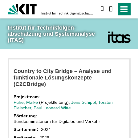
suchen
Institut für Technikfolgen­abschätzung und System­analyse (ITAS)
Institut für Technikfolgen­
abschätzung und System­analyse 
(ITAS)
Country to City Bridge – Analyse und
funktionale Lösungskonzepte
(C2CBridge)
Projektteam:
Puhe, Maike
(Projektleitung);
Jens Schippl
,
Torsten
Fleischer
,
Paul Leonard Witte
Förderung:
Bundesministerium für Digitales und Verkehr
Starttermin:
2024
Endtermin:
2026