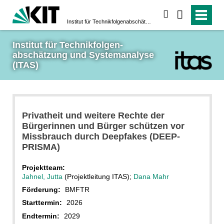
suchen
Institut für Technikfolgen­abschätzung und System­analyse (ITAS)
Institut für Technikfolgen­
abschätzung und System­analyse 
(ITAS)
Privatheit und weitere Rechte der
Bürgerinnen und Bürger schützen vor
Missbrauch durch Deepfakes (DEEP-
PRISMA)
Projektteam:
Jahnel, Jutta
(Projektleitung ITAS);
Dana Mahr
Förderung:
BMFTR
Starttermin:
2026
Endtermin:
2029