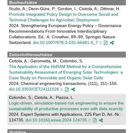
Buchaufsätze
Sculio, A.; Derin-Güre, P.; Gordon, I.; Ciotola, A.; Dittmar, H.
Promote Integrated Policy Design to Overcome Social and
Technical Challenges for Agrivoltaic Deployment
2024. Strengthening European Energy Policy – Governance
Recommendations From Innovative Interdisciplinary
Collaborations. Ed.: A. Crowther, 89–99, Springer Nature
Switzerland.
doi:10.1007/978-3-031-66481-6_7
Zeitschriftenaufsätze
Ciotola, A.; Gerometta, M.; Colombo, S.
The Application of the HoRAM Method for a Comprehensive
Sustainability Assessment of Emerging Solar Technologies: a
Case Study on Perovskite and Organic Solar Cells
2024. Chemical engineering transactions, (111), 151–156.
doi:10.3303/CET24111026
Colombo, S.; Ciotola, A.; Piazza, L.
Logic-driven, simulation-based risk engineering to ensure the
sustainability of productive processes even with data scarcity
2024. Expert Systems with Applications, 225 Part D, Art.-Nr.:
124735.
doi:10.1016/j.eswa.2024.124735
Vorträge