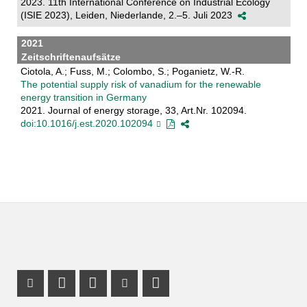
2023. 11th International Conference on Industrial Ecology
(ISIE 2023), Leiden, Niederlande, 2.–5. Juli 2023
2021
Zeitschriftenaufsätze
Ciotola, A.; Fuss, M.; Colombo, S.; Poganietz, W.-R.
The potential supply risk of vanadium for the renewable
energy transition in Germany
2021. Journal of energy storage, 33, Art.Nr. 102094.
doi:10.1016/j.est.2020.102094
Instagram Profil
Profil Mastodon
LinkedIn Profil
Youtube Profil
RSS-Link