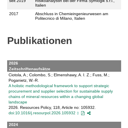
seit 2019
Risikoanalystin bei der Firma Symlogik s.r.l.,
Italien
2017
Abschluss in Chemieingenieurwesen am
Politecnico di Milano, Italien
Publikationen
2026
Zeitschriftenaufsätze
Ciotola, A.; Colombo, S.; Elmenshawy, A. I. Z.; Fuss, M.;
Poganietz, W.-R.
A holistic methodological framework to support strategic
procurement and supplier selection for sustainable supply
chains of mineral resources within a changing global
landscape
2026. Resources Policy, 118, Article no: 105932.
doi:10.1016/j.resourpol.2026.105932
2024