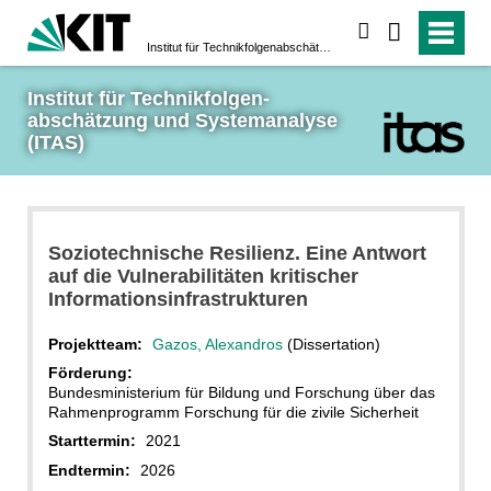
suchen
Institut für Technikfolgen­abschätzung und System­analyse (ITAS)
Institut für Technikfolgen­
abschätzung und System­analyse 
(ITAS)
Soziotechnische Resilienz. Eine Antwort
auf die Vulnerabilitäten kritischer
Informationsinfrastrukturen
Projektteam:
Gazos, Alexandros
(Dissertation)
Förderung:
Bundesministerium für Bildung und Forschung über das
Rahmenprogramm Forschung für die zivile Sicherheit
Starttermin:
2021
Endtermin:
2026