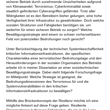
sicherer Betrieb durch zunehmende Unsicherheiten aufgrund
von Klimawandel, Terrorismus, Cyberkriminalität sowie
staatlich geförderten Cyberangriffen gefährdet. Trotz aller
Widrigkeiten ist es den Betreibern bisher gelungen, eine hohe
Verfügbarkeit ihrer Infrastruktur zu gewährleisten. Doch welche
sozialen Strukturen und Fähigkeiten benötigen sie, um
weiterhin für einen sicheren Betrieb zu sorgen? Welche
Bewältigungsstrategie wird einem so schwer vorhersehbaren
Feld von potenziellen Bedrohungen noch gerecht?
Unter Berücksichtigung der technischen Systembeschaffenheit
kritischer Informationsinfrastrukturen, der spezifischen
Charakteristika einer terroristischen Bedrohungslage und den
Herausforderungen in der sozialen Organisation des Betriebs
arbeite ich in meiner Dissertation an einer soziotechnischen
Bewältigungsstrategie. Dabei steht folgende Forschungsfrage
im Mittelpunkt: Welche Strategie ist geeignet, die
Bedrohungsdimensionen des Terrorismus
für
und die
Systemvulnerabilitäten
in
den kritischen
Informationsinfrastrukturen zu bewältigen?
Mithilfe des Brückenkonzepts der Resilienz möchte ich eine
mögliche Antwort auf diese Frage geben. Resiliente
Organisationen kultivieren Fähigkeiten, die sie in die Lage