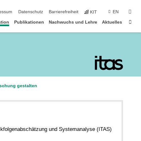
suc
essum
Datenschutz
Barrierefreiheit
EN
KIT
Star
tion
Publikationen
Nachwuchs und Lehre
Aktuelles
rschung gestalten
hnikfolgenabschätzung und Systemanalyse (ITAS)