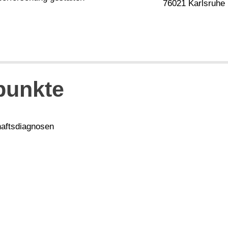
76021 Karlsruhe
punkte
haftsdiagnosen