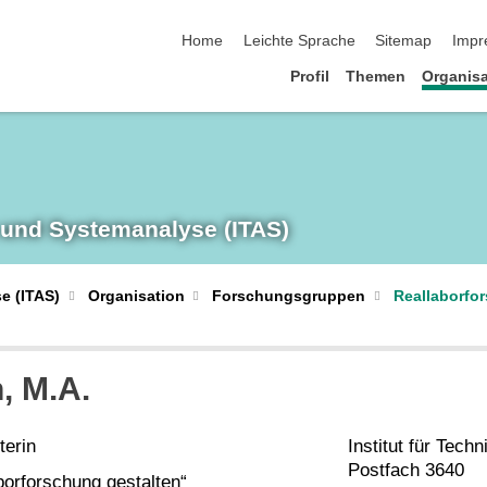
Navigation überspringen
Home
Leichte Sprache
Sitemap
Impr
Profil
Themen
Organisa
 und System­analyse (ITAS)
e (ITAS)
Organisation
Forschungsgruppen
Reallaborfo
, M.A.
terin
Institut für Tec
Postfach 3640
orforschung gestalten“