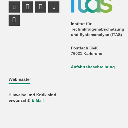
Instagram Profil
Profil Mastodon
LinkedIn Profil
Youtube Profil
RSS-Link
Institut für
Technikfolgenabschätzung
und Systemanalyse (ITAS)
Postfach 3640
76021 Karlsruhe
Anfahrtsbeschreibung
Webmaster
Hinweise und Kritik sind
erwünscht:
E-Mail