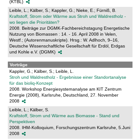
(KTBL)
Leible, L.; Kälber, S.; Kappler, G.; Nieke, E.; Fürniß, B.
Kraftstoff, Strom oder Wärme aus Stroh und Waldrestholz -
wo liegen die Prioritäten?
2008. Beiträge zur DGMK-Fachbereichstagung Energetische
Nutzung von Biomassen : 14. - 16. April 2008 in Velen,
Westf.; (Autorenmanuskripte). Hrsg.: W. Adlhoch, 9–16,
Deutsche Wissenschaftliche Gesellschaft für Erdöl, Erdgas
und Kohle e.V. (DGMK)
Vorträge
Kappler, G.; Kälber, S.; Leible, L.
Stroh und Waldrestholz - Ergebnisse einer Standortanalyse
für das bioliq-Konzept
2008. Workshop Energiesystemanalyse am KIT Zentrum
Energie (2008), Karlsruhe, Deutschland, 27. November
2008
Leible, L.; Kälber, S.
Kraftstoff, Strom und Wärme aus Biomasse - Stand und
Perspektiven
2008. IHM-Kolloquium, Forschungszentrum Karlsruhe, 5.Juni
2008