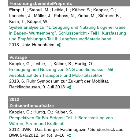
Forschungsberichte/Preprints
Eltrop, L.; Stenull, M.; Leible, L.; Kälber, S.; Kappler, G.;
Lansche, J.; Müller, J.; Poboss, N.; Zieba, M.; Stürmer, B.;
Kelm, T.; Köppel, W.
Systemanalyse zur “Erzeugung und Nutzung biogener Gase
in Baden- Württemberg”. Schlussbericht - Teil I: Kurzfassung
und Empfehlungen Teil II: Langfassung/Materialband
2013. Univ. Hohenheim
Vorträge
Kappler, G.; Leible, L.; Kälber, S.; Hurtig, O.
Erzeugung und Nutzung von SNG aus Biomasse - Mit
Ausblick auf den Transport- und Mobilitätssektor
2013. 6. Ruhr Symposium zur Zukunft der Mobilität,
Recklinghausen, 9. Juli 2013
2012
Zeitschriftenaufsätze
Kappler, G.; Hurtig, O.; Kälber, S.
Perspektiven für Bio-Erdgas. Teil II: Bereitstellung von
Wärme, Strom und Kraftstoff
2012. BWK - Das Energie-Fachmagazin / Sonderdruck aus
BWK 5+6/2012, 64 (6), 9–16