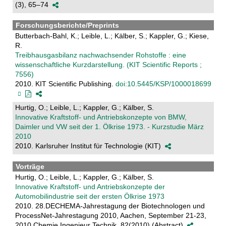
(3), 65–74
Forschungsberichte/Preprints
Butterbach-Bahl, K.; Leible, L.; Kälber, S.; Kappler, G.; Kiese,
R.
Treibhausgasbilanz nachwachsender Rohstoffe : eine
wissenschaftliche Kurzdarstellung. (KIT Scientific Reports ;
7556)
2010. KIT Scientific Publishing.
doi:10.5445/KSP/1000018699
Hurtig, O.; Leible, L.; Kappler, G.; Kälber, S.
Innovative Kraftstoff- und Antriebskonzepte von BMW,
Daimler und VW seit der 1. Ölkrise 1973. - Kurzstudie März
2010
2010. Karlsruher Institut für Technologie (KIT)
Vorträge
Hurtig, O.; Leible, L.; Kappler, G.; Kälber, S.
Innovative Kraftstoff- und Antriebskonzepte der
Automobilindustrie seit der ersten Ölkrise 1973
2010. 28.DECHEMA-Jahrestagung der Biotechnologen und
ProcessNet-Jahrestagung 2010, Aachen, September 21-23,
2010 Chemie Ingenieur Technik, 82(2010) (Abstract)