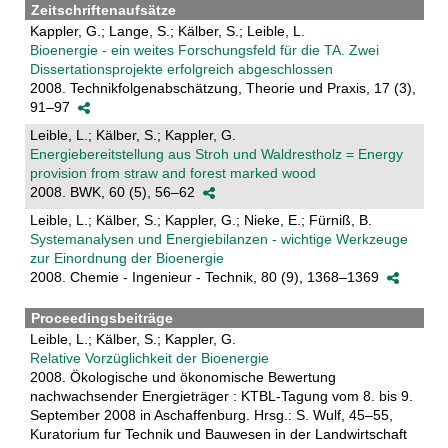
Zeitschriftenaufsätze
Kappler, G.; Lange, S.; Kälber, S.; Leible, L.
Bioenergie - ein weites Forschungsfeld für die TA. Zwei
Dissertationsprojekte erfolgreich abgeschlossen
2008. Technikfolgenabschätzung, Theorie und Praxis, 17 (3),
91–97
Leible, L.; Kälber, S.; Kappler, G.
Energiebereitstellung aus Stroh und Waldrestholz = Energy
provision from straw and forest marked wood
2008. BWK, 60 (5), 56–62
Leible, L.; Kälber, S.; Kappler, G.; Nieke, E.; Fürniß, B.
Systemanalysen und Energiebilanzen - wichtige Werkzeuge
zur Einordnung der Bioenergie
2008. Chemie - Ingenieur - Technik, 80 (9), 1368–1369
Proceedingsbeiträge
Leible, L.; Kälber, S.; Kappler, G.
Relative Vorzüglichkeit der Bioenergie
2008. Ökologische und ökonomische Bewertung
nachwachsender Energieträger : KTBL-Tagung vom 8. bis 9.
September 2008 in Aschaffenburg. Hrsg.: S. Wulf, 45–55,
Kuratorium fur Technik und Bauwesen in der Landwirtschaft