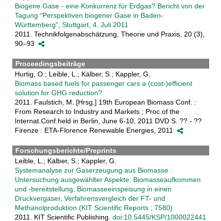
Biogene Gase - eine Konkurrenz für Erdgas? Bericht von der
Tagung “Perspektiven biogener Gase in Baden-
Württemberg”, Stuttgart, 4. Juli 2011
2011. Technikfolgenabschätzung, Theorie und Praxis, 20 (3),
90–93
Proceedingsbeiträge
Hurtig, O.; Leible, L.; Kälber, S.; Kappler, G.
Biomass based fuels for passenger cars a (cost-)efficient
solution for GHG reduction?
2011. Faulstich, M. [Hrsg.] 19th European Biomass Conf. :
From Research to Industry and Markets ; Proc.of the
Internat.Conf.held in Berlin, June 6-10, 2011 DVD S. ?? - ??
Firenze : ETA-Florence Renewable Energies, 2011
Forschungsberichte/Preprints
Leible, L.; Kälber, S.; Kappler, G.
Systemanalyse zur Gaserzeugung aus Biomasse :
Untersuchung ausgewählter Aspekte: Biomasseaufkommen
und -bereitstellung, Biomasseeinspeisung in einen
Druckvergaser, Verfahrensvergleich der FT- und
Methanolproduktion (KIT Scientific Reports ; 7580)
2011. KIT Scientific Publishing.
doi:10.5445/KSP/1000022441