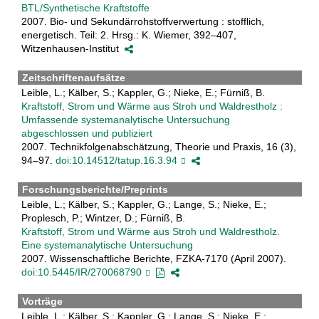
BTL/Synthetische Kraftstoffe
2007. Bio- und Sekundärrohstoffverwertung : stofflich,
energetisch. Teil: 2. Hrsg.: K. Wiemer, 392–407,
Witzenhausen-Institut
Zeitschriftenaufsätze
Leible, L.; Kälber, S.; Kappler, G.; Nieke, E.; Fürniß, B.
Kraftstoff, Strom und Wärme aus Stroh und Waldrestholz :
Umfassende systemanalytische Untersuchung
abgeschlossen und publiziert
2007. Technikfolgenabschätzung, Theorie und Praxis, 16 (3),
94–97.
doi:10.14512/tatup.16.3.94
Forschungsberichte/Preprints
Leible, L.; Kälber, S.; Kappler, G.; Lange, S.; Nieke, E.;
Proplesch, P.; Wintzer, D.; Fürniß, B.
Kraftstoff, Strom und Wärme aus Stroh und Waldrestholz.
Eine systemanalytische Untersuchung
2007. Wissenschaftliche Berichte, FZKA-7170 (April 2007).
doi:10.5445/IR/270068790
Vorträge
Leible, L.; Kälber, S.; Kappler, G.; Lange, S.; Nieke, E.;