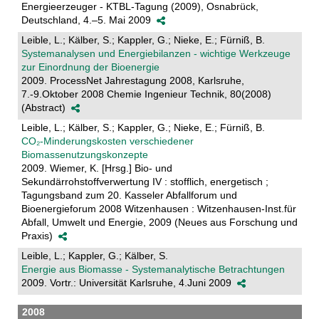
Energieerzeuger - KTBL-Tagung (2009), Osnabrück,
Deutschland, 4.–5. Mai 2009
Leible, L.; Kälber, S.; Kappler, G.; Nieke, E.; Fürniß, B.
Systemanalysen und Energiebilanzen - wichtige Werkzeuge
zur Einordnung der Bioenergie
2009. ProcessNet Jahrestagung 2008, Karlsruhe,
7.-9.Oktober 2008 Chemie Ingenieur Technik, 80(2008)
(Abstract)
Leible, L.; Kälber, S.; Kappler, G.; Nieke, E.; Fürniß, B.
CO₂-Minderungskosten verschiedener
Biomassenutzungskonzepte
2009. Wiemer, K. [Hrsg.] Bio- und
Sekundärrohstoffverwertung IV : stofflich, energetisch ;
Tagungsband zum 20. Kasseler Abfallforum und
Bioenergieforum 2008 Witzenhausen : Witzenhausen-Inst.für
Abfall, Umwelt und Energie, 2009 (Neues aus Forschung und
Praxis)
Leible, L.; Kappler, G.; Kälber, S.
Energie aus Biomasse - Systemanalytische Betrachtungen
2009. Vortr.: Universität Karlsruhe, 4.Juni 2009
2008