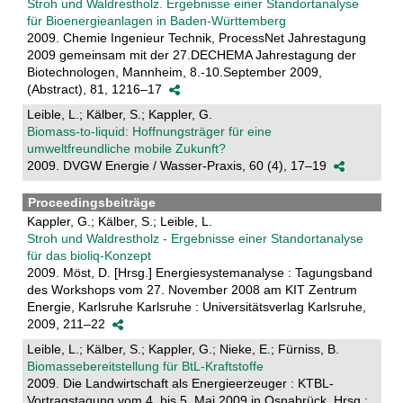
Stroh und Waldrestholz. Ergebnisse einer Standortanalyse
für Bioenergieanlagen in Baden-Württemberg
2009. Chemie Ingenieur Technik, ProcessNet Jahrestagung
2009 gemeinsam mit der 27.DECHEMA Jahrestagung der
Biotechnologen, Mannheim, 8.-10.September 2009,
(Abstract), 81, 1216–17
Leible, L.; Kälber, S.; Kappler, G.
Biomass-to-liquid: Hoffnungsträger für eine
umweltfreundliche mobile Zukunft?
2009. DVGW Energie / Wasser-Praxis, 60 (4), 17–19
Proceedingsbeiträge
Kappler, G.; Kälber, S.; Leible, L.
Stroh und Waldrestholz - Ergebnisse einer Standortanalyse
für das bioliq-Konzept
2009. Möst, D. [Hrsg.] Energiesystemanalyse : Tagungsband
des Workshops vom 27. November 2008 am KIT Zentrum
Energie, Karlsruhe Karlsruhe : Universitätsverlag Karlsruhe,
2009, 211–22
Leible, L.; Kälber, S.; Kappler, G.; Nieke, E.; Fürniss, B.
Biomassebereitstellung für BtL-Kraftstoffe
2009. Die Landwirtschaft als Energieerzeuger : KTBL-
Vortragstagung vom 4. bis 5. Mai 2009 in Osnabrück. Hrsg.: