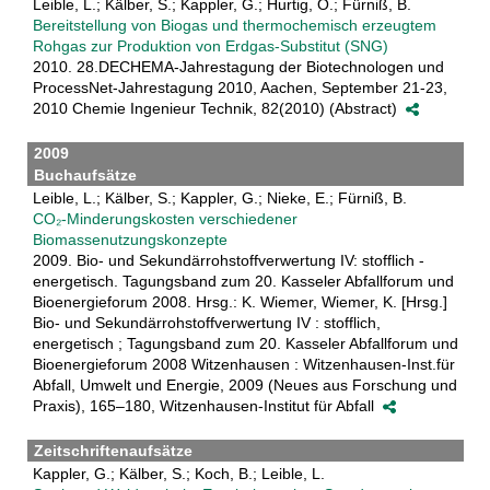
Leible, L.; Kälber, S.; Kappler, G.; Hurtig, O.; Fürniß, B.
Bereitstellung von Biogas und thermochemisch erzeugtem
Rohgas zur Produktion von Erdgas-Substitut (SNG)
2010. 28.DECHEMA-Jahrestagung der Biotechnologen und
ProcessNet-Jahrestagung 2010, Aachen, September 21-23,
2010 Chemie Ingenieur Technik, 82(2010) (Abstract)
2009
Buchaufsätze
Leible, L.; Kälber, S.; Kappler, G.; Nieke, E.; Fürniß, B.
CO₂-Minderungskosten verschiedener
Biomassenutzungskonzepte
2009. Bio- und Sekundärrohstoffverwertung IV: stofflich -
energetisch. Tagungsband zum 20. Kasseler Abfallforum und
Bioenergieforum 2008. Hrsg.: K. Wiemer, Wiemer, K. [Hrsg.]
Bio- und Sekundärrohstoffverwertung IV : stofflich,
energetisch ; Tagungsband zum 20. Kasseler Abfallforum und
Bioenergieforum 2008 Witzenhausen : Witzenhausen-Inst.für
Abfall, Umwelt und Energie, 2009 (Neues aus Forschung und
Praxis), 165–180, Witzenhausen-Institut für Abfall
Zeitschriftenaufsätze
Kappler, G.; Kälber, S.; Koch, B.; Leible, L.