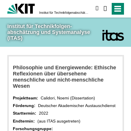
suchen
Institut für Technikfolgen­abschätzung und System­analyse (ITAS)
Institut für Technikfolgen­
abschätzung und System­analyse 
(ITAS)
Philosophie und Energiewende: Ethische
Reflexionen über übersehene
menschliche und nicht-menschliche
Wesen
Projektteam:
Calidori, Noemi (Dissertation)
Förderung:
Deutscher Akademischer Austauschdienst
Starttermin:
2022
Endtermin:
(aus ITAS ausgetreten)
Forschungsgruppe: