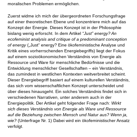
moralischen Problemen ermöglichen.
Zuerst widme ich mich der übergeordneten Forschungsfrage
auf einer theoretischen Ebene und konzentriere mich auf das
Konzept der Energie. Dieses Konzept ist in der Philosophie
bislang wenig erforscht. In dem Artikel
“Just” energy?
An
ecofeminist analysis and critique of a predominant conception
of energy
(„Just“ energy? Eine ökofeministische Analyse und
Kritik eines vorherrschenden Energiebegriffs) liegt der Fokus
auf einem sozioökonomischen Verständnis von Energie als
Ressource und Ware für menschliche Bedürfnisse und die
Entwicklung menschlicher Gesellschaften – ein Verständnis,
das zumindest in westlichen Kontexten weitverbreitet scheint.
Dieser Energiebegriff basiert auf einem kulturellen Verständnis,
das sich vom wissenschaftlichen Konzept unterscheidet und
über dieses hinausgeht. Ein solches Verständnis findet sich in
verschiedenen Narrativen, unter anderem auch in der
Energiepolitik. Der Artikel geht folgender Frage nach:
Wirkt
sich dieses Verständnis von Energie als Ware und Ressource
auf die Beziehung zwischen Mensch und Natur aus? Wenn ja,
wie?
(Unterfrage Nr. 1) Dabei wird ein ökofeministischer Ansatz
verfolgt.