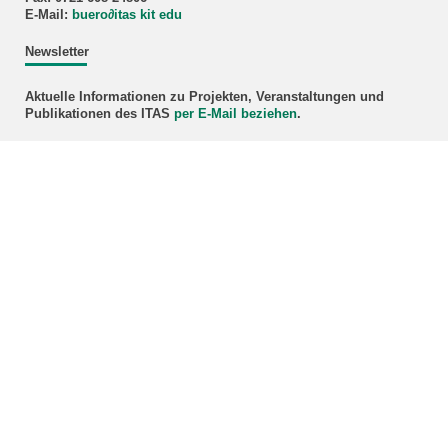
E-Mail:
buero
∂
itas kit edu
Newsletter
Aktuelle Informationen zu Projekten, Veranstaltungen und
Publikationen des ITAS
per E-Mail beziehen
.
Bündnis Karlsruhe
mehr
Webmaster
Hinweise und Kritik sind erwünscht:
E-Mail