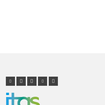
Instagram Profil
Profil Mastodon
LinkedIn Profil
Youtube Profil
RSS-Link