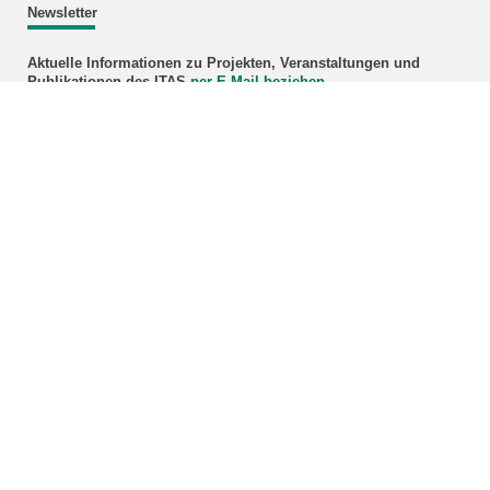
Newsletter
Aktuelle Informationen zu Projekten, Veranstaltungen und
Publikationen des ITAS
per E-Mail beziehen
.
Bündnis Karlsruhe
mehr
Webmaster
Hinweise und Kritik sind erwünscht:
E-Mail
KIT – Die Universität in der Helmholtz-Gemeinschaft