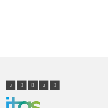
Instagram Profil
Profil Mastodon
LinkedIn Profil
Youtube Profil
RSS-Link