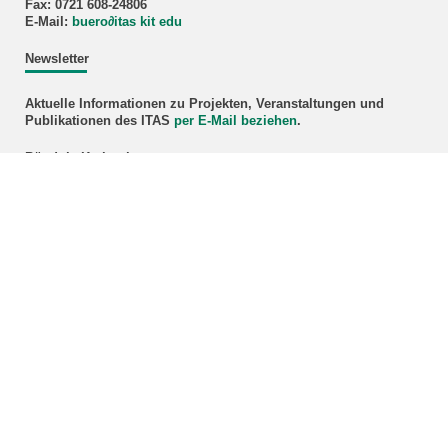
Fax: 0721 608-24806
E-Mail:
buero
∂
itas kit edu
Newsletter
Aktuelle Informationen zu Projekten, Veranstaltungen und
Publikationen des ITAS
per E-Mail beziehen
.
Bündnis Karlsruhe
mehr
Webmaster
Hinweise und Kritik sind erwünscht:
E-Mail