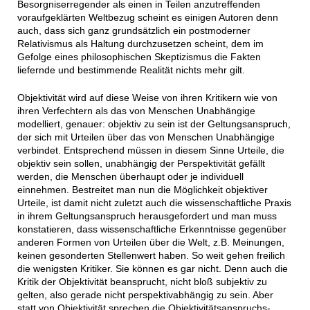
Besorgniserregender als einen in Teilen anzutreffenden
voraufgeklärten Weltbezug scheint es einigen Autoren denn
auch, dass sich ganz grundsätzlich ein postmoderner
Relativismus als Haltung durchzusetzen scheint, dem im
Gefolge eines philosophischen Skeptizismus die Fakten
liefernde und bestimmende Realität nichts mehr gilt.
Objektivität wird auf diese Weise von ihren Kritikern wie von
ihren Verfechtern als das von Menschen Unabhängige
modelliert, genauer: objektiv zu sein ist der Geltungsanspruch,
der sich mit Urteilen über das von Menschen Unabhängige
verbindet. Entsprechend müssen in diesem Sinne Urteile, die
objektiv sein sollen, unabhängig der Perspektivität gefällt
werden, die Menschen überhaupt oder je individuell
einnehmen. Bestreitet man nun die Möglichkeit objektiver
Urteile, ist damit nicht zuletzt auch die wissenschaftliche Praxis
in ihrem Geltungsanspruch herausgefordert und man muss
konstatieren, dass wissenschaftliche Erkenntnisse gegenüber
anderen Formen von Urteilen über die Welt, z.B. Meinungen,
keinen gesonderten Stellenwert haben. So weit gehen freilich
die wenigsten Kritiker. Sie können es gar nicht. Denn auch die
Kritik der Objektivität beansprucht, nicht bloß subjektiv zu
gelten, also gerade nicht perspektivabhängig zu sein. Aber
statt von Objektivität sprechen die Objektivitätsanspruchs-