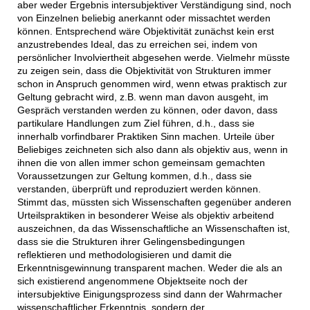
aber weder Ergebnis intersubjektiver Verständigung sind, noch
von Einzelnen beliebig anerkannt oder missachtet werden
können. Entsprechend wäre Objektivität zunächst kein erst
anzustrebendes Ideal, das zu erreichen sei, indem von
persönlicher Involviertheit abgesehen werde. Vielmehr müsste
zu zeigen sein, dass die Objektivität von Strukturen immer
schon in Anspruch genommen wird, wenn etwas praktisch zur
Geltung gebracht wird, z.B. wenn man davon ausgeht, im
Gespräch verstanden werden zu können, oder davon, dass
partikulare Handlungen zum Ziel führen, d.h., dass sie
innerhalb vorfindbarer Praktiken Sinn machen. Urteile über
Beliebiges zeichneten sich also dann als objektiv aus, wenn in
ihnen die von allen immer schon gemeinsam gemachten
Voraussetzungen zur Geltung kommen, d.h., dass sie
verstanden, überprüft und reproduziert werden können.
Stimmt das, müssten sich Wissenschaften gegenüber anderen
Urteilspraktiken in besonderer Weise als objektiv arbeitend
auszeichnen, da das Wissenschaftliche an Wissenschaften ist,
dass sie die Strukturen ihrer Gelingensbedingungen
reflektieren und methodologisieren und damit die
Erkenntnisgewinnung transparent machen. Weder die als an
sich existierend angenommene Objektseite noch der
intersubjektive Einigungsprozess sind dann der Wahrmacher
wissenschaftlicher Erkenntnis, sondern der