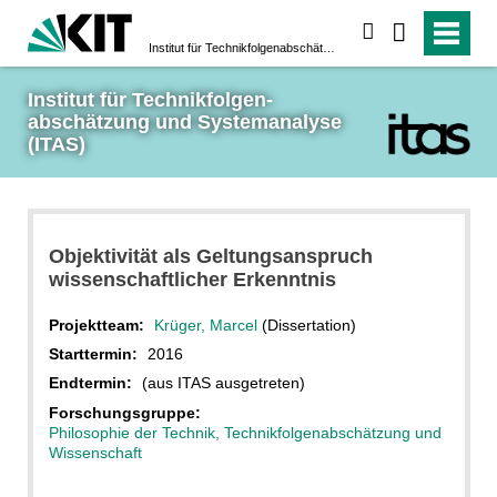
suchen
Institut für Technikfolgen­abschätzung und System­analyse (ITAS)
Institut für Technikfolgen­
abschätzung und System­analyse 
(ITAS)
Objektivität als Geltungsanspruch
wissenschaftlicher Erkenntnis
Projektteam:
Krüger, Marcel
(Dissertation)
Starttermin:
2016
Endtermin:
(aus ITAS ausgetreten)
Forschungsgruppe:
Philosophie der Technik, Technikfolgenabschätzung und
Wissenschaft