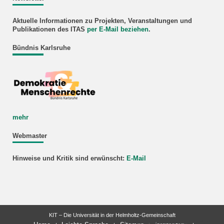
Aktuelle Informationen zu Projekten, Veranstaltungen und
Publikationen des ITAS
per E-Mail beziehen
.
Bündnis Karlsruhe
mehr
Webmaster
Hinweise und Kritik sind erwünscht:
E-Mail
KIT – Die Universität in der Helmholtz-Gemeinschaft
letzte Änderung: 14.01.2026