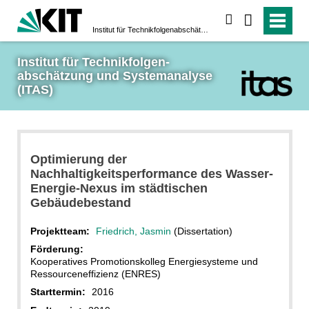
suchen
Institut für Technikfolgen­abschätzung und System­analyse (ITAS)
Institut für Technikfolgen­
abschätzung und System­analyse 
(ITAS)
Optimierung der
Nachhaltigkeitsperformance des Wasser-
Energie-Nexus im städtischen
Gebäudebestand
Projektteam:
Friedrich, Jasmin
(Dissertation)
Förderung:
Kooperatives Promotionskolleg Energiesysteme und
Ressourceneffizienz (ENRES)
Starttermin:
2016