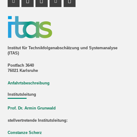
Instagram Profil
Profil Mastodon
LinkedIn Profil
Youtube Profil
RSS-Link
Institut für Technikfolgenabschätzung und Systemanalyse
(ITAS)
Postfach 3640
76021 Karlsruhe
Anfahrtsbeschreibung
Institutsleitung
Prof. Dr. Armin Grunwald
stellvertretende Institutsleitung:
Constanze Scherz