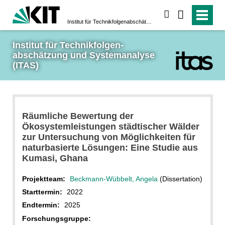
suchen
Institut für Technikfolgen­abschätzung und System­analyse (ITAS)
Institut für Technikfolgen­
abschätzung und System­analyse 
(ITAS)
Räumliche Bewertung der
Ökosystemleistungen städtischer Wälder
zur Untersuchung von Möglichkeiten für
naturbasierte Lösungen: Eine Studie aus
Kumasi, Ghana
Projektteam:
Beckmann-Wübbelt, Angela
(Dissertation)
Starttermin:
2022
Endtermin:
2025
Forschungsgruppe: