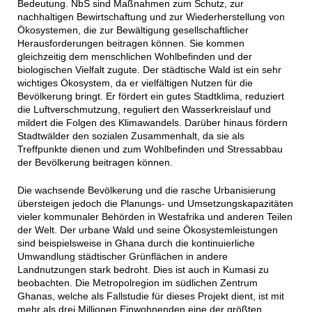
Bedeutung. NbS sind Maßnahmen zum Schutz, zur
nachhaltigen Bewirtschaftung und zur Wiederherstellung von
Ökosystemen, die zur Bewältigung gesellschaftlicher
Herausforderungen beitragen können. Sie kommen
gleichzeitig dem menschlichen Wohlbefinden und der
biologischen Vielfalt zugute. Der städtische Wald ist ein sehr
wichtiges Ökosystem, da er vielfältigen Nutzen für die
Bevölkerung bringt. Er fördert ein gutes Stadtklima, reduziert
die Luftverschmutzung, reguliert den Wasserkreislauf und
mildert die Folgen des Klimawandels. Darüber hinaus fördern
Stadtwälder den sozialen Zusammenhalt, da sie als
Treffpunkte dienen und zum Wohlbefinden und Stressabbau
der Bevölkerung beitragen können.
Die wachsende Bevölkerung und die rasche Urbanisierung
übersteigen jedoch die Planungs- und Umsetzungskapazitäten
vieler kommunaler Behörden in Westafrika und anderen Teilen
der Welt. Der urbane Wald und seine Ökosystemleistungen
sind beispielsweise in Ghana durch die kontinuierliche
Umwandlung städtischer Grünflächen in andere
Landnutzungen stark bedroht. Dies ist auch in Kumasi zu
beobachten. Die Metropolregion im südlichen Zentrum
Ghanas, welche als Fallstudie für dieses Projekt dient, ist mit
mehr als drei Millionen Einwohnenden eine der größten