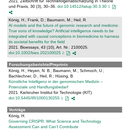
2021. Zeitschrift für Technikfolgenabschätzung in Theorie
und Praxis, 30 (3), 30–36.
doi:10.14512/tatup.30.3.30
König, H.; Frank, D.; Baumann, M.; Heil, R.
AI models and the future of genomic research and medicine:
True sons of knowledge? Artificial intelligence needs to be
integrated with causal conceptions in biomedicine to harness
its societal benefits for the field
2021. Bioessays, 43 (10), Art. Nr.: 2100025.
doi:10.1002/bies.202100025
Forschungsberichte/Preprints
König, H.; Heyen, N. B.; Baumann, M.; Schmoch, U.;
Bachlechner, D.; Heil, R.; Hüsing, B.
Künstliche Intelligenz in der genomischen Medizin –
Potenziale und Handlungsbedarf
2021. Karlsruher Institut für Technologie (KIT).
doi:10.5445/IR/1000130255
Vorträge
König, H.
Governing CRISPR: What Science and Technology
Assessment Can and Can’t Contribute