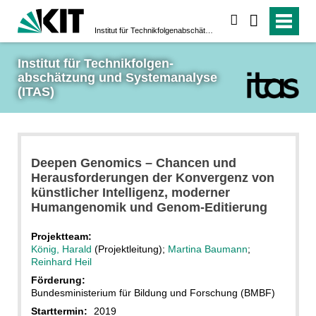
suchen
Institut für Technikfolgen­abschätzung und System­analyse (ITAS)
Institut für Technikfolgen­
abschätzung und System­analyse 
(ITAS)
Deepen Genomics – Chancen und
Herausforderungen der Konvergenz von
künstlicher Intelligenz, moderner
Humangenomik und Genom-Editierung
Projektteam:
König, Harald
(Projektleitung);
Martina Baumann
;
Reinhard Heil
Förderung:
Bundesministerium für Bildung und Forschung (BMBF)
Starttermin:
2019