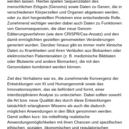
werden lassen. Hierbei spielen Sequenzdaten des
menschlichen Erbguts (Genoms) sowie Daten zu Genen, die in
verschiedenen Körperzellen und Organen abgelesen werden,
oder zu dort hergestellten Proteinen eine entscheidende Rolle.
Zunehmend wichtiger werden dabei auch Daten zu Funktionen
von Genomsequenzen, die über neue Genom-
Editierungsverfahren (wie dem CRISPR/Cas-Ansatz) und den
damit ermöglichten gezielten genomweiten Veränderungen
generiert wurden. Darüber hinaus gibt es immer mehr klinische
Daten zu Krankheiten und ihren Verläufen aus Biobanken oder
elektronischen Patientenakten (z. B. medizinische Bilddaten
oder Blutwerte und andere Biomarker), die mit den
Genomdaten kombiniert werden können.
Ziel des Vorhabens war es, die zunehmende Konvergenz der
Entwicklungen von KI und Humangenomik sowie das
Innovationssystem, das sie befördert und formt, einer
interdisziplinären Analyse zu unterziehen. Dabei sollten sowohl
die Art bzw. neue Qualität des durch diese Entwicklungen
tatsächlich erlangbaren Wissens als auch die dadurch
möglichen Anwendungen in den Blick genommen werden.
Damit sollten kurz- bis mittelfristig realistische
Anwendungsmöglichkeiten mit ihren Chancen und spezifischen
ethischen, sozialen, ökonomischen und regulatorischen