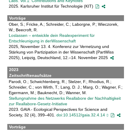
Labs. Vol.1: Contributions and Keynotes
2025. Karlsruher Institut für Technologie (KIT)
Vorträge
Ober, S.; Fricke, A.; Schreider, C.; Laborgne, P.; Wieczorek,
W.; Beecroft, R.
Loslassen – entwickle dein Realexperiment für
Entschleunigung in derWissenschaft
2025, November 13. 4. Konferenz zur Vernetzung und
Stärkung von Partizipation in der Wissenschaft (PartWiss
2025), Leipzig, Deutschland, 12.–14. November 2025
2023
Zeitschriftenaufsätze
Parodi, O.; Schwichtenberg, R.; Stelzer, F.; Rhodius, R.;
Schreider, C.; von Wirth, T.; Lang, D. J.; Marg, O.; Wagner, F.;
Egermann, M.; Bauknecht, D.; Wanner, M.
Stellungnahme des Netzwerks Reallabore der Nachhaltigkeit
zur Reallabore-Gesetz-Initiative
2023. GAIA - Ecological Perspectives for Science and
Society, 32 (4), 399–401.
doi:10.14512/gaia.32.4.14
Vorträge