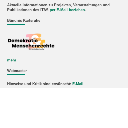
Aktuelle Informationen zu Projekten, Veranstaltungen und
Publikationen des ITAS
per E-Mail beziehen
.
Bündnis Karlsruhe
mehr
Webmaster
Hinweise und Kritik sind erwünscht:
E-Mail
KIT – Die Universität in der Helmholtz-Gemeinschaft
letzte Änderung: 21.04.2026
Home
Leichte Sprache
Sitemap
Impressum
Datenschutz
Barrierefreiheit
KIT