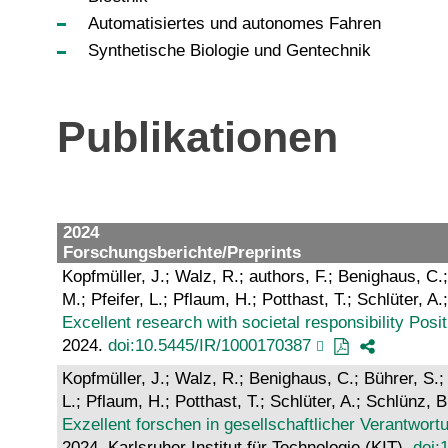
Automatisiertes und autonomes Fahren
Synthetische Biologie und Gentechnik
Publikationen
2024
Forschungsberichte/Preprints
Kopfmüller, J.; Walz, R.; authors, F.; Benighaus, C.
M.; Pfeifer, L.; Pflaum, H.; Potthast, T.; Schlüter, 
Excellent research with societal responsibility Pos
2024.
doi:10.5445/IR/1000170387
Kopfmüller, J.; Walz, R.; Benighaus, C.; Bührer, S.;
L.; Pflaum, H.; Potthast, T.; Schlüter, A.; Schlünz,
Exzellent forschen in gesellschaftlicher Verantwor
2024. Karlsruher Institut für Technologie (KIT).
doi: