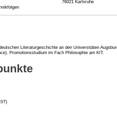
76021 Karlsruhe
hnikfolgen
deutschen Literaturgeschichte an den Universitäten Augsbu
nce). Promotionsstudium im Fach Philosophie am KIT.
punkte
EST)