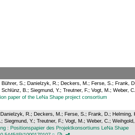
; Bührer, S.; Danielzyk, R.; Deckers, M.; Ferse, S.; Frank, D
A.; Schlünz, B.; Siegmund, Y.; Treutner, F.; Vogt, M.; Weber,
ition paper of the LeNa Shape project consortium
 Danielzyk, R.; Deckers, M.; Ferse, S.; Frank, D.; Helming, K
 B.; Siegmund, Y.; Treutner, F.; Vogt, M.; Weber, C.; Weihgol
tung : Positionspapier des Projektkonsortiums LeNa Shape
10.5445/IR/1000170107