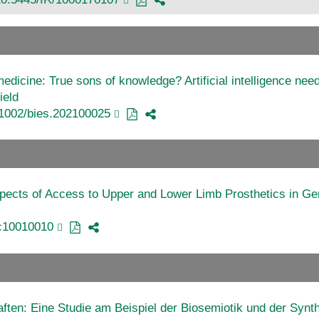
dicine: True sons of knowledge? Artificial intelligence need
ield
.1002/bies.202100025
Aspects of Access to Upper and Lower Limb Prosthetics in G
oc10010010
ten: Eine Studie am Beispiel der Biosemiotik und der Synth