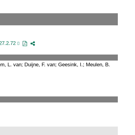
27.2.72
m, L. van; Duijne, F. van; Geesink, I.; Meulen, B.