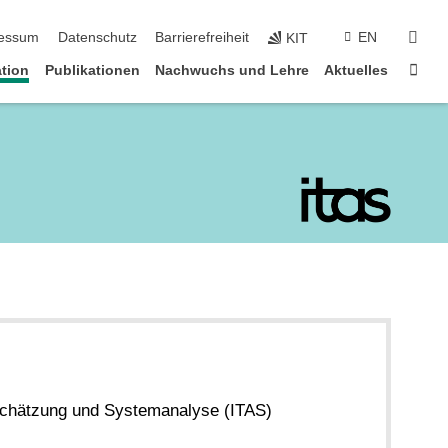
suc
essum
Datenschutz
Barrierefreiheit
EN
KIT
Star
tion
Publikationen
Nachwuchs und Lehre
Aktuelles
bschätzung und Systemanalyse (ITAS)