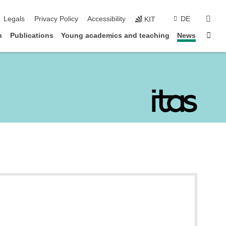
sear
Legals
Privacy Policy
Accessibility
DE
KIT
Sta
n
Publications
Young academics and teaching
News