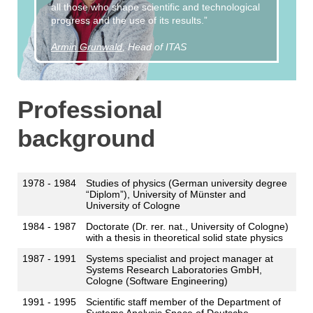
all those who shape scientific and technological
progress and the use of its results.”
Armin Grunwald
, Head of ITAS
Professional
background
1978 - 1984
Studies of physics (German university degree
“Diplom”), University of Münster and
University of Cologne
1984 - 1987
Doctorate (Dr. rer. nat., University of Cologne)
with a thesis in theoretical solid state physics
1987 - 1991
Systems specialist and project manager at
Systems Research Laboratories GmbH,
Cologne (Software Engineering)
1991 - 1995
Scientific staff member of the Department of