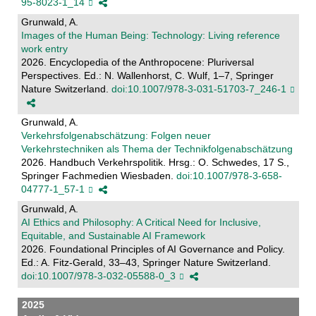
95-8023-1_14
Grunwald, A.
Images of the Human Being: Technology: Living reference
work entry
2026. Encyclopedia of the Anthropocene: Pluriversal
Perspectives. Ed.: N. Wallenhorst, C. Wulf, 1–7, Springer
Nature Switzerland.
doi:10.1007/978-3-031-51703-7_246-1
Grunwald, A.
Verkehrsfolgenabschätzung: Folgen neuer
Verkehrstechniken als Thema der Technikfolgenabschätzung
2026. Handbuch Verkehrspolitik. Hrsg.: O. Schwedes, 17 S.,
Springer Fachmedien Wiesbaden.
doi:10.1007/978-3-658-
04777-1_57-1
Grunwald, A.
AI Ethics and Philosophy: A Critical Need for Inclusive,
Equitable, and Sustainable AI Framework
2026. Foundational Principles of AI Governance and Policy.
Ed.: A. Fitz-Gerald, 33–43, Springer Nature Switzerland.
doi:10.1007/978-3-032-05588-0_3
2025