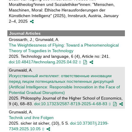
Moraltheolog*innen und Sozialethiker*innen: "Menschen,
Maschinen, Moral: Ethische Herausforderungen der
Künstlichen Intelligenz" (2025), Innsbruck, Austria, January
2–4, 2025
Journal Articles
Grossarth, J.; Grunwald, A.
The Weightlessness of Flying: Toward a Phenomenological
Theory of Tragedies in Technology
2025. Technology and language, 6 (4), Article no: 241.
doi:10.48417/technolang.2025.04.02
Grunwald, A.
Искусственный интеллект: ответственные инновации
перед лицом потенциальных постепенных дисрупций
(Artificial Intelligence: Responsible Innovation in the Face of
Potential Gradual Disruptions)
2025. Philosophy Journal of the Higher School of Economics,
9 (4), 68–83.
doi:10.17323/2587-8719-2025-4-68-83
Grunwald, A.
Technik und ihre Folgen
2025. sicher ist sicher, (10), 5 S.
doi:10.37307/j.2199-
7349.2025.10.05