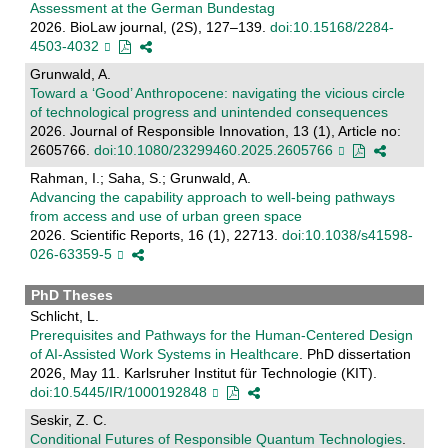
Assessment at the German Bundestag
2026. BioLaw journal, (2S), 127–139.
doi:10.15168/2284-
4503-4032
Grunwald, A.
Toward a ‘Good’ Anthropocene: navigating the vicious circle
of technological progress and unintended consequences
2026. Journal of Responsible Innovation, 13 (1), Article no:
2605766.
doi:10.1080/23299460.2025.2605766
Rahman, I.; Saha, S.; Grunwald, A.
Advancing the capability approach to well-being pathways
from access and use of urban green space
2026. Scientific Reports, 16 (1), 22713.
doi:10.1038/s41598-
026-63359-5
PhD Theses
Schlicht, L.
Prerequisites and Pathways for the Human-Centered Design
of AI-Assisted Work Systems in Healthcare
. PhD dissertation
2026, May 11. Karlsruher Institut für Technologie (KIT).
doi:10.5445/IR/1000192848
Seskir, Z. C.
Conditional Futures of Responsible Quantum Technologies
.