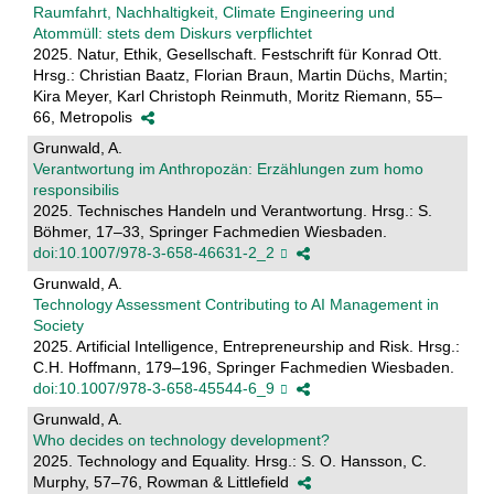
Raumfahrt, Nachhaltigkeit, Climate Engineering und
Atommüll: stets dem Diskurs verpflichtet
2025. Natur, Ethik, Gesellschaft. Festschrift für Konrad Ott.
Hrsg.: Christian Baatz, Florian Braun, Martin Düchs, Martin;
Kira Meyer, Karl Christoph Reinmuth, Moritz Riemann, 55–
66, Metropolis
Grunwald, A.
Verantwortung im Anthropozän: Erzählungen zum homo
responsibilis
2025. Technisches Handeln und Verantwortung. Hrsg.: S.
Böhmer, 17–33, Springer Fachmedien Wiesbaden.
doi:10.1007/978-3-658-46631-2_2
Grunwald, A.
Technology Assessment Contributing to AI Management in
Society
2025. Artificial Intelligence, Entrepreneurship and Risk. Hrsg.:
C.H. Hoffmann, 179–196, Springer Fachmedien Wiesbaden.
doi:10.1007/978-3-658-45544-6_9
Grunwald, A.
Who decides on technology development?
2025. Technology and Equality. Hrsg.: S. O. Hansson, C.
Murphy, 57–76, Rowman & Littlefield