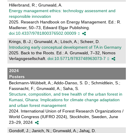
Hillerbrand, R.; Grunwald, A.
Energy management ethics: technology assessment and
responsible innovation
2025. Research Handbook on Energy Management. Ed.: R.
Madlener, 50–73, Edward Elgar Publishing.
doi:10.4337/9781800376502.00009
Krings, B.-J.; Grunwald, A.; Lösch, A.; Scheer, D.
Introducing early conceptual development of TA in Germany
2025. Back to the Roots. Ed.: A. Grunwald, 7–32, Nomos
Verlagsgesellschaft.
doi:10.5771/9783748963073-7
2024
Posters
Beckmann-Wübbelt, A.; Addo-Danso, S. D.; Schmidtlein, S.;
Fassnacht, F.; Grunwald, A.; Saha, S.
Structure, composition, and tree health of the urban forest in
Kumasi, Ghana: Implications for climate change adaptation
and urban forest management
2024. International Union of Forest Research Organizations /
World Congress (IUFRO 2024), Stockholm, Sweden, June
23–29, 2024
Gondolf, J.; Janich, N.; Grunwald, A.; Jahaj, D.