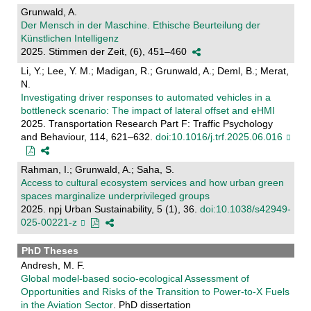
Grunwald, A.
Der Mensch in der Maschine. Ethische Beurteilung der
Künstlichen Intelligenz
2025. Stimmen der Zeit, (6), 451–460
Li, Y.; Lee, Y. M.; Madigan, R.; Grunwald, A.; Deml, B.; Merat,
N.
Investigating driver responses to automated vehicles in a
bottleneck scenario: The impact of lateral offset and eHMI
2025. Transportation Research Part F: Traffic Psychology
and Behaviour, 114, 621–632.
doi:10.1016/j.trf.2025.06.016
Rahman, I.; Grunwald, A.; Saha, S.
Access to cultural ecosystem services and how urban green
spaces marginalize underprivileged groups
2025. npj Urban Sustainability, 5 (1), 36.
doi:10.1038/s42949-
025-00221-z
PhD Theses
Andresh, M. F.
Global model-based socio-ecological Assessment of
Opportunities and Risks of the Transition to Power-to-X Fuels
in the Aviation Sector
. PhD dissertation