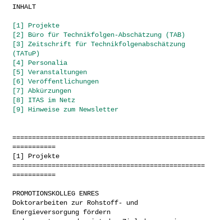
INHALT
[1] Projekte
[2] Büro für Technikfolgen-Abschätzung (TAB)
[3] Zeitschrift für Technikfolgenabschätzung
(TATuP)
[4] Personalia
[5] Veranstaltungen
[6] Veröffentlichungen
[7] Abkürzungen
[8] ITAS im Netz
[9] Hinweise zum Newsletter
=================================================
===========
[1] Projekte
=================================================
===========
PROMOTIONSKOLLEG ENRES
Doktorarbeiten zur Rohstoff- und
Energieversorgung fördern