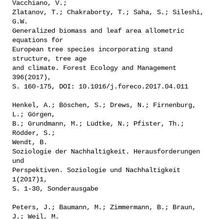
Vacchiano, V.;
Zlatanov, T.; Chakraborty, T.; Saha, S.; Sileshi,
G.W.
Generalized biomass and leaf area allometric
equations for
European tree species incorporating stand
structure, tree age
and climate. Forest Ecology and Management
396(2017),
S. 160-175, DOI: 10.1016/j.foreco.2017.04.011
Henkel, A.; Böschen, S.; Drews, N.; Firnenburg,
L.; Görgen,
B.; Grundmann, M.; Lüdtke, N.; Pfister, Th.;
Rödder, S.;
Wendt, B.
Soziologie der Nachhaltigkeit. Herausforderungen
und
Perspektiven. Soziologie und Nachhaltigkeit
1(2017)1,
S. 1-30, Sonderausgabe
Peters, J.; Baumann, M.; Zimmermann, B.; Braun,
J.; Weil, M.