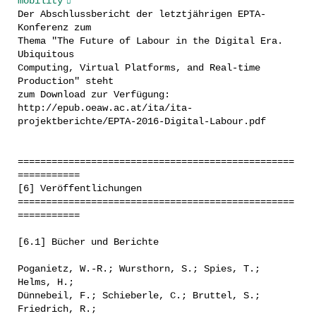
mobility
Der Abschlussbericht der letztjährigen EPTA-
Konferenz zum
Thema "The Future of Labour in the Digital Era.
Ubiquitous
Computing, Virtual Platforms, and Real-time
Production" steht
zum Download zur Verfügung:
http://epub.oeaw.ac.at/ita/ita-
projektberichte/EPTA-2016-Digital-Labour.pdf
=================================================
===========
[6] Veröffentlichungen
=================================================
===========
[6.1] Bücher und Berichte
Poganietz, W.-R.; Wursthorn, S.; Spies, T.;
Helms, H.;
Dünnebeil, F.; Schieberle, C.; Bruttel, S.;
Friedrich, R.;