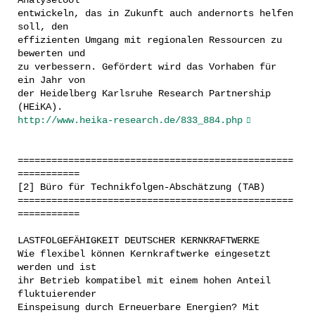
Analysetool
entwickeln, das in Zukunft auch andernorts helfen
soll, den
effizienten Umgang mit regionalen Ressourcen zu
bewerten und
zu verbessern. Gefördert wird das Vorhaben für
ein Jahr von
der Heidelberg Karlsruhe Research Partnership
(HEiKA).
http://www.heika-research.de/833_884.php
=================================================
===========
[2] Büro für Technikfolgen-Abschätzung (TAB)
=================================================
===========
LASTFOLGEFÄHIGKEIT DEUTSCHER KERNKRAFTWERKE
Wie flexibel können Kernkraftwerke eingesetzt
werden und ist
ihr Betrieb kompatibel mit einem hohen Anteil
fluktuierender
Einspeisung durch Erneuerbare Energien? Mit