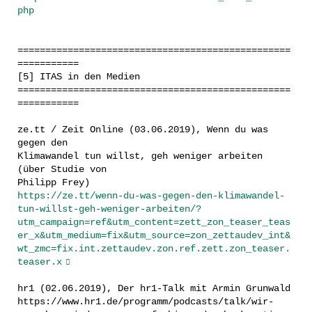
php
=================================================
===========
[5] ITAS in den Medien
=================================================
===========
ze.tt / Zeit Online (03.06.2019), Wenn du was
gegen den
Klimawandel tun willst, geh weniger arbeiten
(über Studie von
Philipp Frey)
https://ze.tt/wenn-du-was-gegen-den-klimawandel-
tun-willst-geh-weniger-arbeiten/?
utm_campaign=ref&utm_content=zett_zon_teaser_teas
er_x&utm_medium=fix&utm_source=zon_zettaudev_int&
wt_zmc=fix.int.zettaudev.zon.ref.zett.zon_teaser.
teaser.x
hr1 (02.06.2019), Der hr1-Talk mit Armin Grunwald
https://www.hr1.de/programm/podcasts/talk/wir-