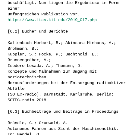
beschäftigt. Nun liegen die Ergebnisse in Form
einer
umfangreichen Publikation vor.
https://www.itas.kit.edu/2019_017.php
[6.2] Bücher und Berichte
Kallenbach-Herbert, B.; Akinsara-Minhans, A.;
Brohmann, B.;
Kuppler, S.; Hocke, P.; Bechthold, E.;
Brunnengräber, A.;
Isodoro Losada, A.; Themann, D.
Konzepte und Maßnahmen zum Umgang mit
soziotechnischen
Herausforderungen bei der Entsorgung radioaktiver
Abfälle
(SOTEC-radio). Darmstadt, Karlsruhe, Berlin:
SOTEC-radio 2018
[6.3] Buchbeiträge und Beiträge in Proceedings
Brändle, C.; Grunwald, A.
Autonomes Fahren aus Sicht der Maschinenethik.
In: Bendel, O.