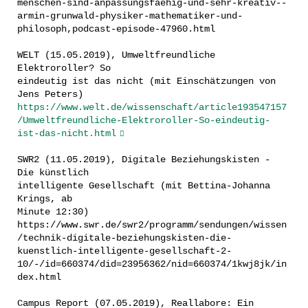
menschen-sind-anpassungsfaehig-und-sehr-kreativ--
armin-grunwald-physiker-mathematiker-und-
philosoph,podcast-episode-47960.html
WELT (15.05.2019), Umweltfreundliche
Elektroroller? So
eindeutig ist das nicht (mit Einschätzungen von
Jens Peters)
https://www.welt.de/wissenschaft/article193547157
/Umweltfreundliche-Elektroroller-So-eindeutig-
ist-das-nicht.html
SWR2 (11.05.2019), Digitale Beziehungskisten -
Die künstlich
intelligente Gesellschaft (mit Bettina-Johanna
Krings, ab
Minute 12:30)
https://www.swr.de/swr2/programm/sendungen/wissen
/technik-digitale-beziehungskisten-die-
kuenstlich-intelligente-gesellschaft-2-
10/-/id=660374/did=23956362/nid=660374/1kwj8jk/in
dex.html
Campus Report (07.05.2019), Reallabore: Ein