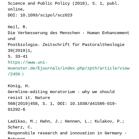
Science and Public Policy (2018), S. 1, publ.
online,
DOI: 10.1093/scipol/scz023
Heil, R.
Die Verbesserung des Menschen - Human Enhancement
und
Postbiologie. Zeitschrift für Pastoraltheologie
39(2019)1,
S. 33-41
https://www.uni-
muenster.de/Ejournals/index.php/zpth/article/view
/2456
König, H.
Germline-editing moratorium - why we should
resist it. Nature
568(2019)458, S. 1, DOI: 10.1038/d41586-019-
01292-6
Ladikas, M.; Hahn, J.; Hennen, L.; Kulakov, P.;
Scherz, C.
Responsbile research and innovation in Germany -