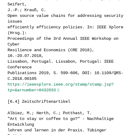
Seifert,
J.-P.; Krauß, C.
Open source value chains for addressing security
issues
efficiently efficiency policies. In: IEEE Xplore
(Hrsg.):
Proceedings of the 3rd Annual IEEE Workshop on
Cyber
Resilience and Economics (CRE 2018),
16.-20.07.2018,
Lissabon, Portugal. Lissabon, Portugal: IEEE
Conference
Publications 2019, S. 599-606, DOI: 10.1109/QRS-
C.2018.00105
https://ieeexplore.ieee.org/stamp/stamp.jsp?
tp=&arnumber=8432033
[6.4] Zeitschriftenartikel
Albiez, M.; Herth, C.; Potthast, T.
"Art to stay or coffee to go?" - Nachhaltige
Entwicklung
lehren und lernen in der Praxis. Tübinger