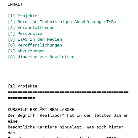
INHALT
[1] Projekte
[2] Büro für Technikfolgen-Abschätzung (TAB)
[3] Veranstaltungen
[4] Personalia
[5] ITAS in den Medien
[6] Veröffentlichungen
[7] Abkürzungen
[8] Hinweise zum Newsletter
=================================================
===========
[1] Projekte
=================================================
===========
KURZFILM ERKLÄRT REALLABORE
Der Begriff "Reallabor" hat in den letzten Jahren
eine
beachtliche Karriere hingelegt. Was sich hinter
dem