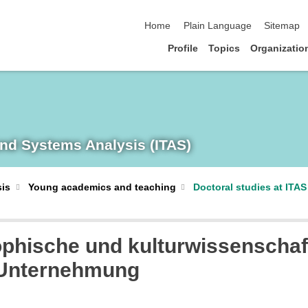
skip navigation
Home
Plain Language
Sitemap
Profile
Topics
Organizatio
and Systems Analysis (ITAS)
sis
Young academics and teaching
Doctoral studies at ITAS
ophische und kulturwissenscha
e Unternehmung