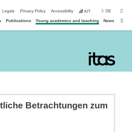
sear
Legals
Privacy Policy
Accessibility
DE
KIT
Sta
n
Publications
Young academics and teaching
News
ftliche Betrachtungen zum