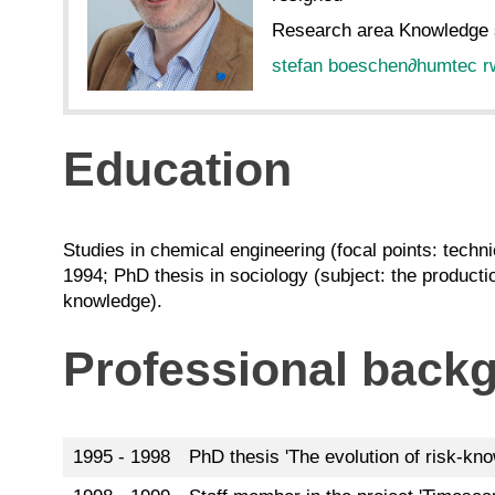
Research area Knowledge s
stefan boeschen
∂
humtec r
Education
Studies in chemical engineering (focal points: tech
1994; PhD thesis in sociology (subject: the productio
knowledge).
Professional back
1995 - 1998
PhD thesis 'The evolution of risk-kno