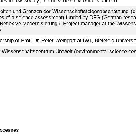
pes in risk sociey', Technische Universität München
hkeiten und Grenzen der Wissenschaftsfolgenabschätzung' (c
es of a science assessment) funded by DFG (German research
Reflexive Modernisierung'). Project manager at the Wisse
y
rship of Prof. Dr. Peter Weingart at IWT, Bielefeld Universi
t Wissenschaftszentrum Umwelt (environmental science cen
rocesses