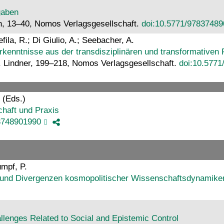
gaben
n, 13–40, Nomos Verlagsgesellschaft.
doi:10.5771/9783748
fila, R.; Di Giulio, A.; Seebacher, A.
rkenntnisse aus der transdisziplinären und transformativen
R. Lindner, 199–218, Nomos Verlagsgesellschaft.
doi:10.577
 (Eds.)
haft und Praxis
3748901990
umpf, P.
 und Divergenzen kosmopolitischer Wissenschaftsdynamike
hallenges Related to Social and Epistemic Control