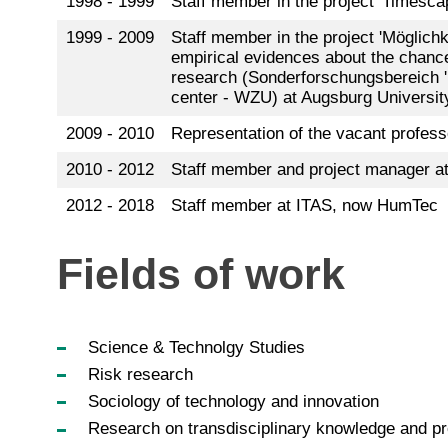
1998 - 1999
Staff member in the project 'Timesca
1999 - 2009
Staff member in the project 'Möglic
empirical evidences about the chanc
research (Sonderforschungsbereich '
center - WZU) at Augsburg Universit
2009 - 2010
Representation of the vacant professo
2010 - 2012
Staff member and project manager a
2012 - 2018
Staff member at ITAS, now HumTec
Fields of work
Science & Technolgy Studies
Risk research
Sociology of technology and innovation
Research on transdisciplinary knowledge and p