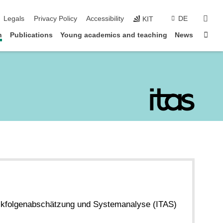
sear
Legals
Privacy Policy
Accessibility
DE
KIT
Sta
n
Publications
Young academics and teaching
News
hnikfolgenabschätzung und Systemanalyse (ITAS)