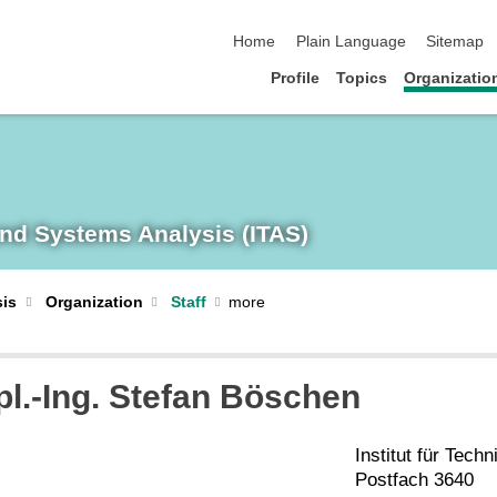
skip navigation
Home
Plain Language
Sitemap
Profile
Topics
Organizatio
and Systems Analysis (ITAS)
sis
Organization
Staff
ipl.-Ing. Stefan Böschen
Institut für Tec
Postfach 3640