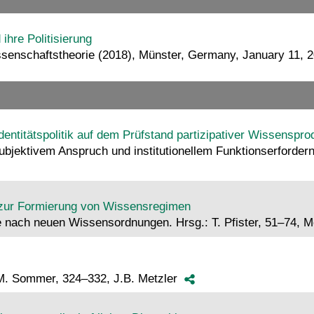
hre Politisierung
issenschaftstheorie (2018), Münster, Germany, January 11,
ntitätspolitik auf dem Prüfstand partizipativer Wissenspro
bjektivem Anspruch und institutionellem Funktionserforder
n zur Formierung von Wissensregimen
e nach neuen Wissensordnungen. Hrsg.: T. Pfister, 51–74, 
M. Sommer, 324–332, J.B. Metzler