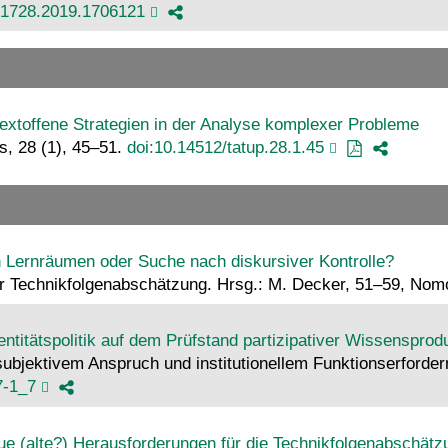
91728.2019.1706121
ntextoffene Strategien in der Analyse komplexer Probleme
s, 28 (1), 45–51.
doi:10.14512/tatup.28.1.45
n Lernräumen oder Suche nach diskursiver Kontrolle?
der Technikfolgenabschätzung. Hrsg.: M. Decker, 51–59, No
titätspolitik auf dem Prüfstand partizipativer Wissensprod
ubjektivem Anspruch und institutionellem Funktionserforder
7-1_7
e (alte?) Herausforderungen für die Technikfolgenabschätz