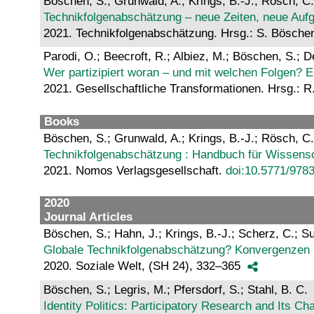
Böschen, S.; Grunwald, A.; Krings, B.-J.; Rösch, C.
Technikfolgenabschätzung – neue Zeiten, neue Auf
2021. Technikfolgenabschätzung. Hrsg.: S. Bösche
Parodi, O.; Beecroft, R.; Albiez, M.; Böschen, S.; De
Wer partizipiert woran – und mit welchen Folgen? E
2021. Gesellschaftliche Transformationen. Hrsg.: 
Books
Böschen, S.; Grunwald, A.; Krings, B.-J.; Rösch, C.
Technikfolgenabschätzung : Handbuch für Wissensc
2021. Nomos Verlagsgesellschaft.
doi:10.5771/978
2020
Journal Articles
Böschen, S.; Hahn, J.; Krings, B.-J.; Scherz, C.; S
Globale Technikfolgenabschätzung? Konvergenzen
2020. Soziale Welt, (SH 24), 332–365
Böschen, S.; Legris, M.; Pfersdorf, S.; Stahl, B. C.
Identity Politics: Participatory Research and Its C