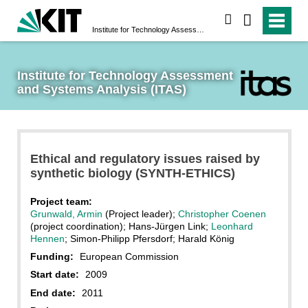
search
Institute for Technology Assessment and Systems Analysis (ITAS)
Institute for Technology Assessment 
and Systems Analysis (ITAS)
Ethical and regulatory issues raised by
synthetic biology (SYNTH-ETHICS)
Project team:
Grunwald, Armin
(Project leader);
Christopher Coenen
(project coordination); Hans-Jürgen Link;
Leonhard
Hennen
; Simon-Philipp Pfersdorf; Harald König
Funding:
European Commission
Start date:
2009
End date:
2011